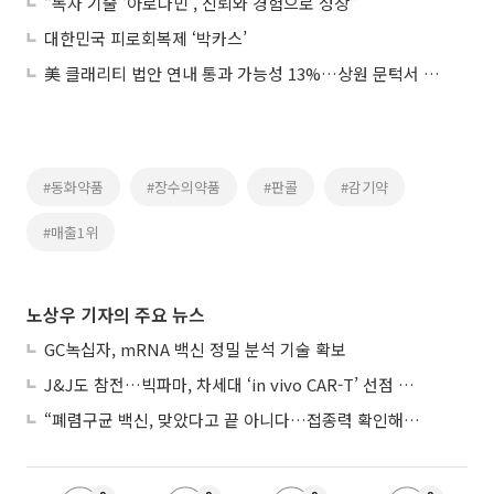
“독자 기술 ‘아로나민’, 신뢰와 경험으로 성장”
대한민국 피로회복제 ‘박카스’
美 클래리티 법안 연내 통과 가능성 13%…상원 문턱서 제동
#동화약품
#장수의약품
#판콜
#감기약
#매출1위
노상우 기자의 주요 뉴스
GC녹십자, mRNA 백신 정밀 분석 기술 확보
J&J도 참전…빅파마, 차세대 ‘in vivo CAR-T’ 선점 경쟁 본격화
“폐렴구균 백신, 맞았다고 끝 아니다…접종력 확인해야”