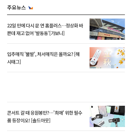
주요뉴스
22일 만에 다시 문 연 홈플러스…정상화 바
쁜데 재고 없어 ‘발동동’[가보니]
입추매직 '불발', 처서매직은 올까요? [해
시태그]
콘서트 갈 때 응원봉만?⋯'최애' 위한 필수
품 등장이오! [솔드아웃]