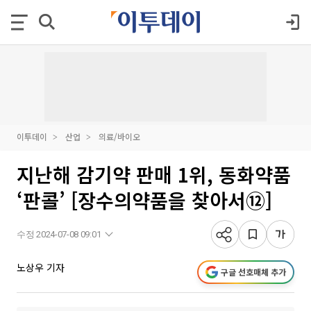
이투데이
산업
의료/바이오
지난해 감기약 판매 1위, 동화약품
‘판콜’ [장수의약품을 찾아서⑫]
수정 2024-07-08 09:01
노상우 기자
구글 선호매체 추가