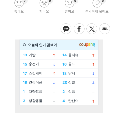
0
0
0
0
좋아요
화나요
슬퍼요
추가취재 원해요