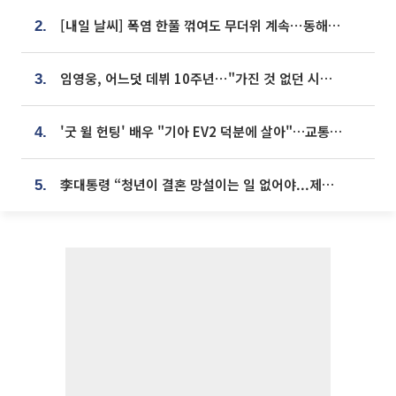
[내일 날씨] 폭염 한풀 꺾여도 무더위 계속⋯동해안 이틀 연속 비
2.
임영웅, 어느덧 데뷔 10주년⋯"가진 것 없던 시절, 내 앞엔 20명의 팬뿐"
3.
'굿 윌 헌팅' 배우 "기아 EV2 덕분에 살아"…교통사고 후 안전성 극찬
4.
李대통령 “청년이 결혼 망설이는 일 없어야...제도상 불이익 조사”
5.