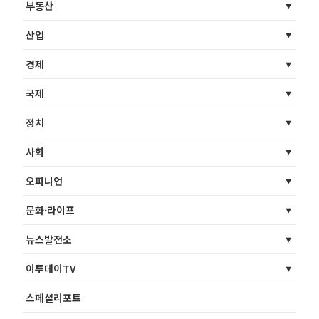
부동산
산업
경제
국제
정치
사회
오피니언
문화·라이프
뉴스발전소
이투데이TV
스페셜리포트