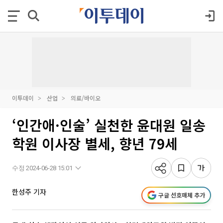
이투데이
산업
의료/바이오
‘인간애·인술’ 실천한 윤대원 일송
학원 이사장 별세, 향년 79세
수정 2024-06-28 15:01
한성주 기자
구글 선호매체 추가