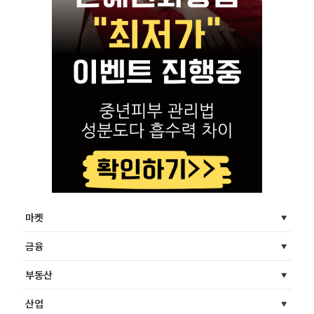
마켓
금융
부동산
산업