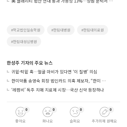
美 클래리티 법안 연내 통과 가능성 13%…상원 문턱서 제동
#학교법인일송학원
#한림대병원
#한림대의료원
#한림대성심병원
한성주 기자의 주요 뉴스
귀밑·턱밑 혹…얼굴 마비가 있다면 ‘이 질병’ 의심
한미약품 송영숙 회장 법인카드 의혹 제보자, “한미 잘 되기 바라는 마음”
‘레켐비’ 독주 치매 치료제 시장…국산 신약 등장하나
0
0
0
0
좋아요
화나요
슬퍼요
추가취재 원해요