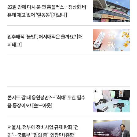
22일 만에 다시 문 연 홈플러스…정상화 바
쁜데 재고 없어 ‘발동동’[가보니]
입추매직 '불발', 처서매직은 올까요? [해
시태그]
콘서트 갈 때 응원봉만?⋯'최애' 위한 필수
품 등장이오! [솔드아웃]
서울시, 정부에 정비사업 규제 완화 '건
의'⋯국토부 "협의 중" 입장만 [종합]