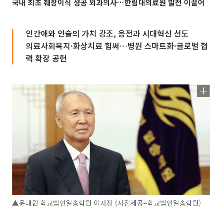
국내 최초 췌장이식 성공 외과의사…한림대의료원 발전 이끌어
인간애와 인술의 가치 강조, 응전과 시대혁신 선도
의료사회복지·화상치료 힘써…병원 스마트화·글로벌 협
력 확장 공헌
▲윤대원 학교법인일송학원 이사장 (사진제공=학교법인일송학원)