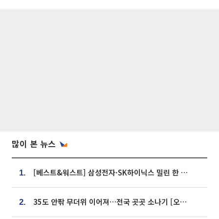
많이 본 뉴스
[베스트&워스트] 삼성전자·SK하이닉스 밀린 한 주…상상인증권은 85% 급등
1.
35도 안팎 무더위 이어져…전국 곳곳 소나기 [오늘 날씨]
2.