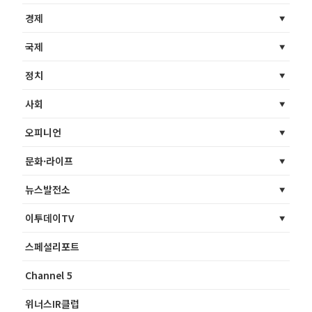
경제
국제
정치
사회
오피니언
문화·라이프
뉴스발전소
이투데이TV
스페셜리포트
Channel 5
위너스IR클럽