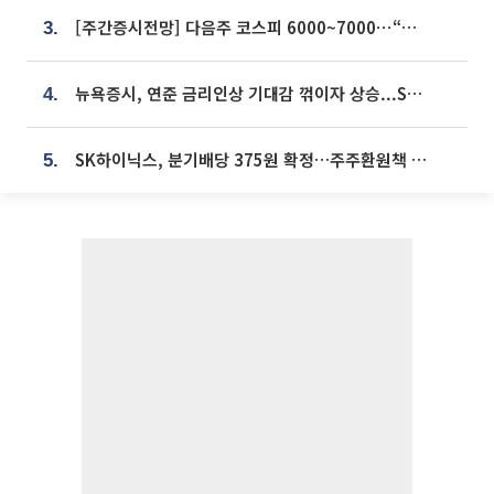
[주간증시전망] 다음주 코스피 6000~7000⋯“外人 수급은 정책이 변수”
3.
뉴욕증시, 연준 금리인상 기대감 꺾이자 상승...S&P500 사상 최고치 [종합]
4.
SK하이닉스, 분기배당 375원 확정…주주환원책 9월로 앞당겨 발표
5.