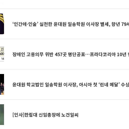
‘인간애·인술’ 실천한 윤대원 일송학원 이사장 별세, 향년 79
장애인 고용의무 위반 457곳 명단공표…프라다코리아 10년 넘
윤대원 학교법인 일송학원 이사장, 아시아 첫 ‘린네 메달’ 수
[인사]한림대 신임총장에 노건일씨