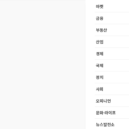
마켓
금융
부동산
산업
경제
국제
정치
사회
오피니언
문화·라이프
뉴스발전소