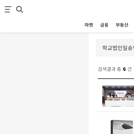
마켓
금융
부동산
검색결과 총
6
건