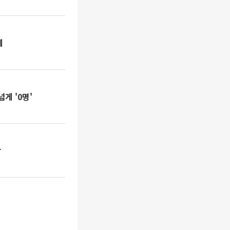
세
게 '0명'
상