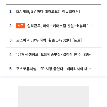
ISA 계좌, 5년마다 깨라고요? [이슈크래커]
1.
실리콘투, 라이브커머스팀 신설…K뷰티 ‘글로벌 판매망’ 확대[K뷰티 라방戰]
단독
2.
코스피 4.58% 하락, 환율 1420원대 [포토]
3.
'2TV 생생정보' 오늘방송맛집- 결정적 한 수, 3종 메밀면! 메밀 소바 맛집 '의○○○○'
4.
포스코퓨처엠, LFP 시장 뚫었다…배터리사와 대규모 장기 공급 합의
5.