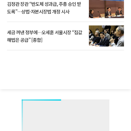
김정관 장관 “반도체 성과급, 주총 승인 받
도록”…상법·자본시장법 개정 시사
세금 꺼낸 정부에…오세훈 서울시장 “집값
해법은 공급” [종합]