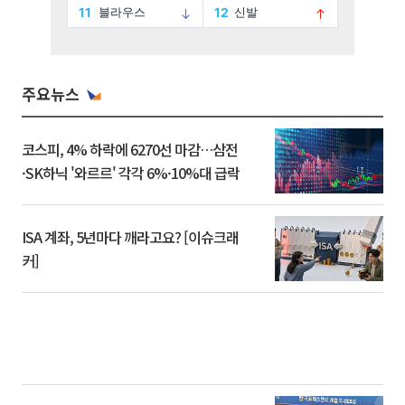
주요뉴스
코스피, 4% 하락에 6270선 마감…삼전
·SK하닉 '와르르' 각각 6%·10%대 급락
ISA 계좌, 5년마다 깨라고요? [이슈크래
커]