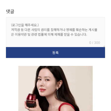
댓글
0 / 300