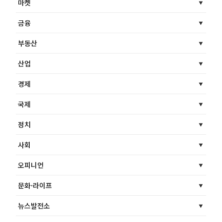
마켓
금융
부동산
산업
경제
국제
정치
사회
오피니언
문화·라이프
뉴스발전소