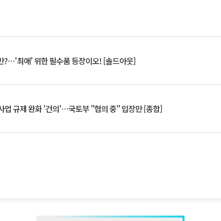
?⋯'최애' 위한 필수품 등장이오! [솔드아웃]
업 규제 완화 '건의'⋯국토부 "협의 중" 입장만 [종합]