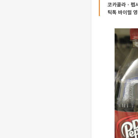
코카콜라ㆍ펩시
틱톡 바이럴 영