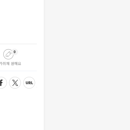
0
가취재 원해요