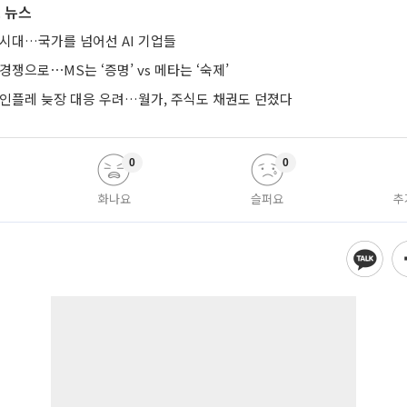
 뉴스
 시대…국가를 넘어선 AI 기업들
경쟁으로⋯MS는 ‘증명’ vs 메타는 ‘숙제’
 인플레 늦장 대응 우려…월가, 주식도 채권도 던졌다
0
0
화나요
슬퍼요
추