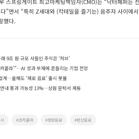
루 스프링게이트 최고마케팅책임자(CMO)는 “닥터페퍼는 
다”면서 “특히 Z세대와 (칵테일을 즐기는) 음주자 사이에서
말했다.
몰래 9조 원 규모 사들인 주식은 ‘처브’
코카콜라’”…AI 성과 부재에 흔들리는 기업 전망
없게…올해도 ‘제로 음료’ 출시 봇물
 연내 통과 가능성 13%…상원 문턱서 제동
펩시
#코카콜라
#청량음료
#탄산음료