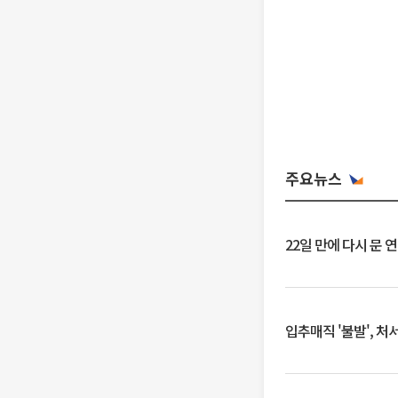
주요뉴스
22일 만에 다시 문 
입추매직 '불발', 처