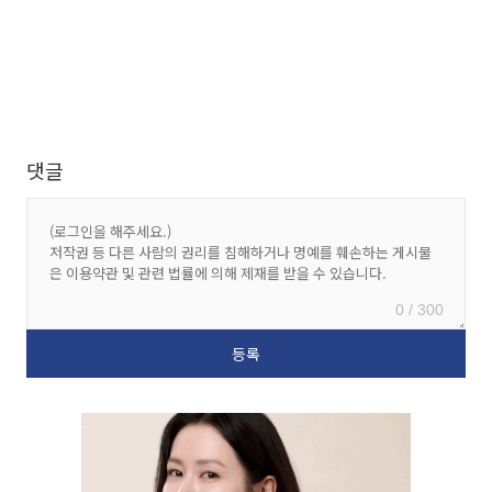
댓글
0 / 300