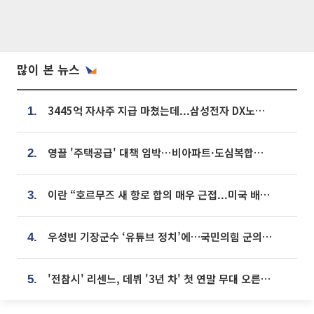
많이 본 뉴스
3445억 자사주 지급 마쳤는데...삼성전자 DX노조, 뒤늦은 '떼쓰기 집회'
1.
영끌 '주택공급' 대책 임박⋯비아파트·도심복합까지 총동원
2.
이란 “호르무즈 새 항로 합의 매우 근접...미국 배상 먼저”
3.
우성빈 기장군수 ‘유튜브 정치’에…국민의힘 군의원들 집단 반발
4.
'전참시' 리센느, 데뷔 '3년 차' 첫 연말 무대 오른다⋯"그동안 섭외 안 와"
5.