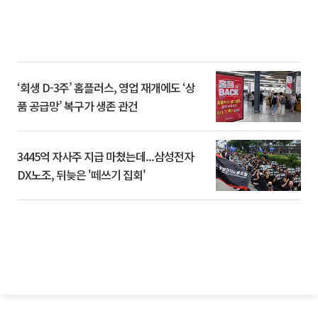
‘회생 D-3주’ 홈플러스, 영업 재개에도 ‘상
품 공급망’ 복구가 생존 관건
3445억 자사주 지급 마쳤는데...삼성전자
DX노조, 뒤늦은 '떼쓰기 집회'