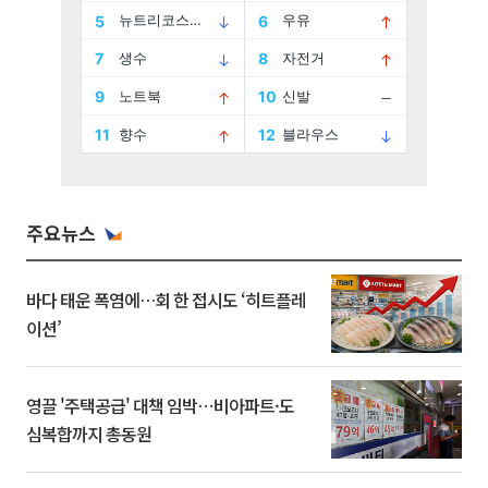
주요뉴스
바다 태운 폭염에…회 한 접시도 ‘히트플레
이션’
영끌 '주택공급' 대책 임박⋯비아파트·도
심복합까지 총동원