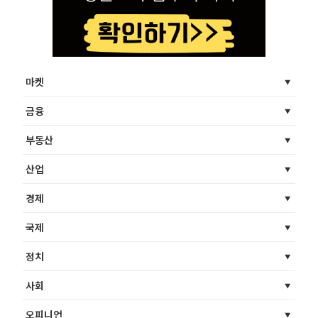
마켓
금융
부동산
산업
경제
국제
정치
사회
오피니언