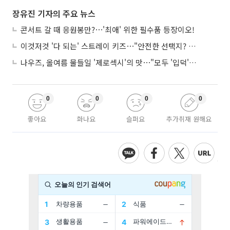
장유진 기자의 주요 뉴스
콘서트 갈 때 응원봉만?⋯'최애' 위한 필수품 등장이오!
이것저것 '다 되는' 스트레이 키즈⋯"안전한 선택지? 도전이 재밌죠"
나우즈, 올여름 물들일 '제로섹시'의 맛⋯"모두 '입덕'시킬 것"
0
0
0
0
좋아요
화나요
슬퍼요
추가취재 원해요