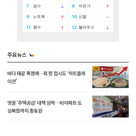
주요뉴스
바다 태운 폭염에…회 한 접시도 ‘히트플레
이션’
영끌 '주택공급' 대책 임박⋯비아파트·도
심복합까지 총동원