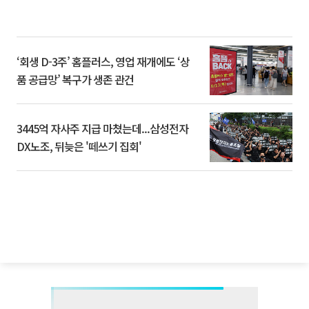
‘회생 D-3주’ 홈플러스, 영업 재개에도 ‘상
품 공급망’ 복구가 생존 관건
3445억 자사주 지급 마쳤는데...삼성전자
DX노조, 뒤늦은 '떼쓰기 집회'