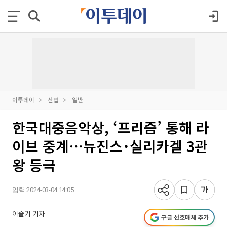
이투데이
산업
일반
한국대중음악상, ‘프리즘’ 통해 라
이브 중계⋯뉴진스˙실리카겔 3관
왕 등극
입력 2024-03-04 14:05
이슬기 기자
구글 선호매체 추가