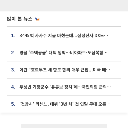
많이 본 뉴스
3445억 자사주 지급 마쳤는데...삼성전자 DX노조, 뒤늦은 '떼쓰기 집회'
1.
영끌 '주택공급' 대책 임박⋯비아파트·도심복합까지 총동원
2.
이란 “호르무즈 새 항로 합의 매우 근접...미국 배상 먼저”
3.
우성빈 기장군수 ‘유튜브 정치’에…국민의힘 군의원들 집단 반발
4.
'전참시' 리센느, 데뷔 '3년 차' 첫 연말 무대 오른다⋯"그동안 섭외 안 와"
5.