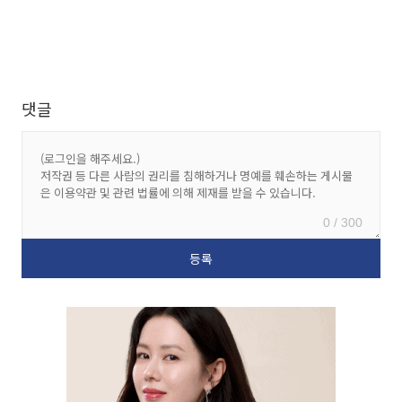
댓글
0 / 300