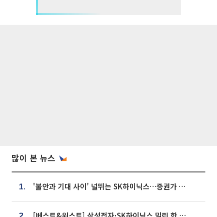
많이 본 뉴스
'불안과 기대 사이' 널뛰는 SK하이닉스…증권가 "HBM4·LTA 기반 펀터멘털 견고"
1.
[베스트&워스트] 삼성전자·SK하이닉스 밀린 한 주…상상인증권은 85% 급등
2.