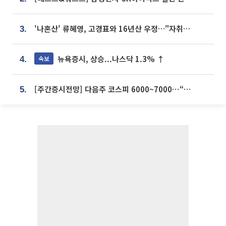
'나혼산' 류혜영, 고경표와 16년산 우정…"자취방서 부모님과 마주쳐"
3.
뉴욕증시, 상승...나스닥 1.3% ↑
속보
4.
[주간증시전망] 다음주 코스피 6000~7000⋯“外人 수급은 정책이 변수”
5.