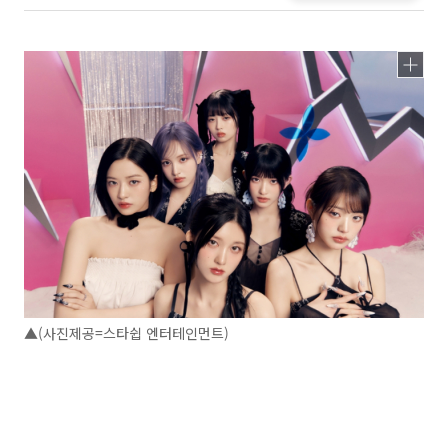
▲(사진제공=스타쉽 엔터테인먼트)