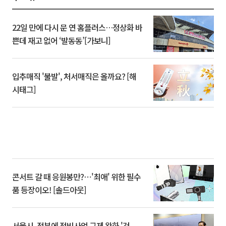
22일 만에 다시 문 연 홈플러스…정상화 바
쁜데 재고 없어 ‘발동동’[가보니]
입추매직 '불발', 처서매직은 올까요? [해
시태그]
콘서트 갈 때 응원봉만?⋯'최애' 위한 필수
품 등장이오! [솔드아웃]
서울시, 정부에 정비사업 규제 완화 '건