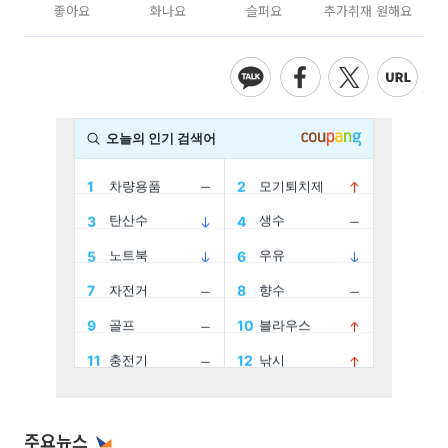
좋아요
화나요
슬퍼요
추가취재 원해요
주요뉴스