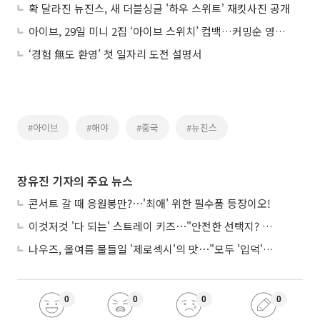
확 달라진 뉴진스, 새 더블싱글 '하우 스위트' 재킷사진 공개
아이브, 29일 미니 2집 ‘아이브 스위치’ 컴백…커밍순 영상 오픈
‘경험 無도 환영’ 첫 일자리 도전 설명서
#아이브
#해야
#중국
#뉴진스
장유진 기자의 주요 뉴스
콘서트 갈 때 응원봉만?⋯'최애' 위한 필수품 등장이오!
이것저것 '다 되는' 스트레이 키즈⋯"안전한 선택지? 도전이 재밌죠"
나우즈, 올여름 물들일 '제로섹시'의 맛⋯"모두 '입덕'시킬 것"
0
0
0
0