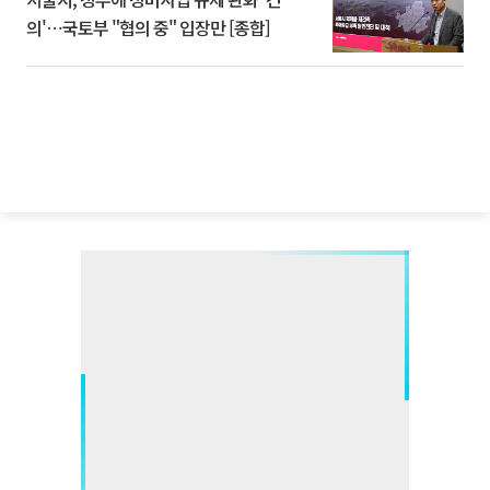
의'⋯국토부 "협의 중" 입장만 [종합]