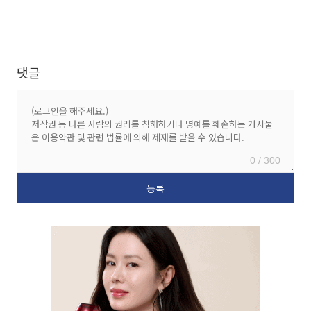
댓글
0 / 300