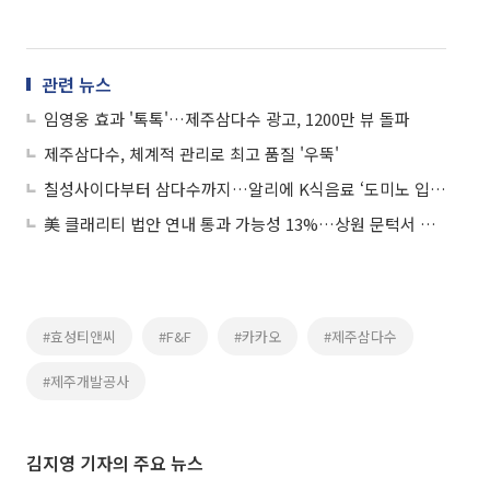
관련 뉴스
임영웅 효과 '톡톡'…제주삼다수 광고, 1200만 뷰 돌파
제주삼다수, 체계적 관리로 최고 품질 '우뚝'
칠성사이다부터 삼다수까지…알리에 K식음료 ‘도미노 입점’
美 클래리티 법안 연내 통과 가능성 13%…상원 문턱서 제동
#효성티앤씨
#F&F
#카카오
#제주삼다수
#제주개발공사
김지영 기자의 주요 뉴스