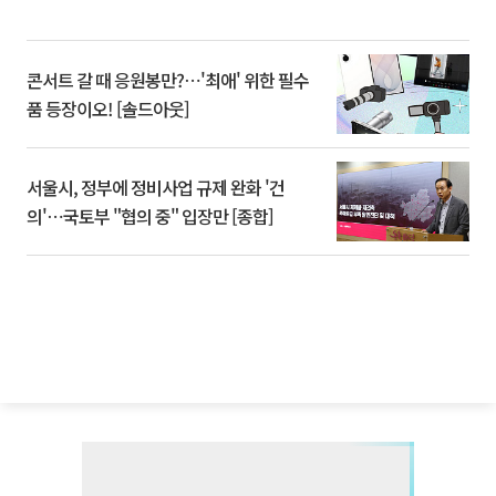
콘서트 갈 때 응원봉만?⋯'최애' 위한 필수
품 등장이오! [솔드아웃]
서울시, 정부에 정비사업 규제 완화 '건
의'⋯국토부 "협의 중" 입장만 [종합]