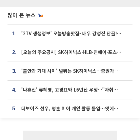
많이 본 뉴스
'2TV 생생정보' 오늘방송맛집- 배우 강성진 단골! 쌀국수ㆍ푸팟퐁 커리 맛집 '블○○○'
1.
[오늘의 주요공시] SK하이닉스·HLB·진에어·포스코홀딩스·네이버·대우건설 등
2.
'불안과 기대 사이' 널뛰는 SK하이닉스…증권가 "HBM4·LTA 기반 펀터멘털 견고"
3.
'나혼산' 류혜영, 고경표와 16년산 우정…"자취방서 부모님과 마주쳐"
4.
더보이즈 선우, 영훈 이어 개인 활동 돌입⋯앳에어리어와 전속계약
5.