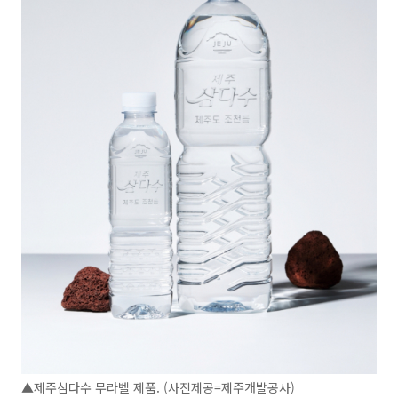
▲제주삼다수 무라벨 제품. (사진제공=제주개발공사)