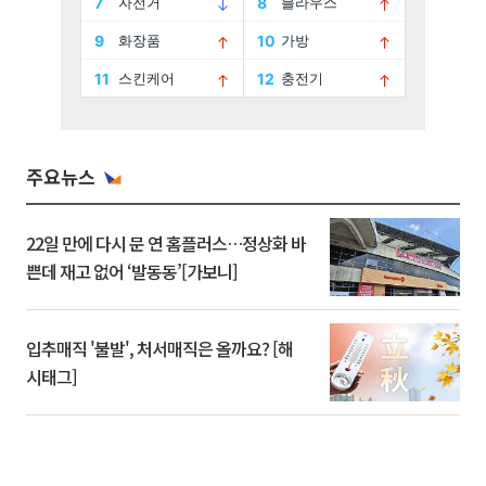
주요뉴스
22일 만에 다시 문 연 홈플러스…정상화 바
쁜데 재고 없어 ‘발동동’[가보니]
입추매직 '불발', 처서매직은 올까요? [해
시태그]