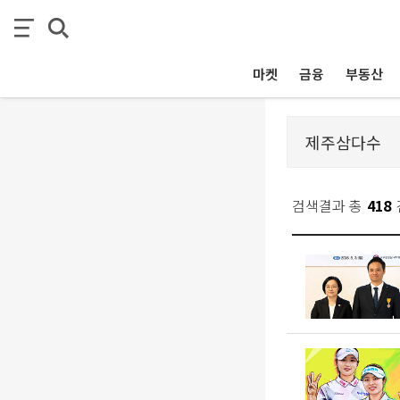
마켓
금융
부동산
검색결과 총
418