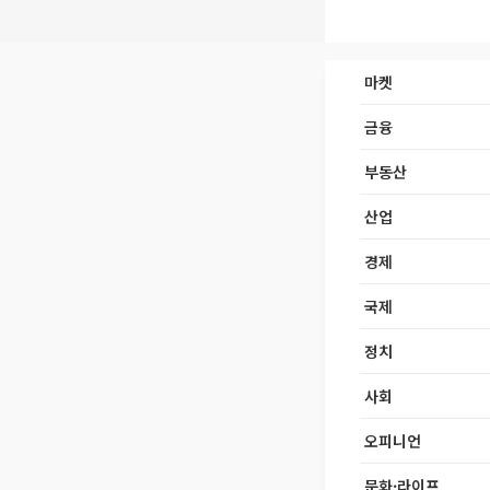
마켓
금융
부동산
산업
경제
국제
정치
사회
오피니언
문화·라이프