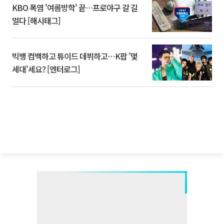
KBO 폭염 '여름방학' 끝…프로야구 갈 길
멀다 [해시태그]
빅뱅 컴백하고 튜이드 데뷔하고⋯K팝 '몇
세대'세요? [엔터로그]