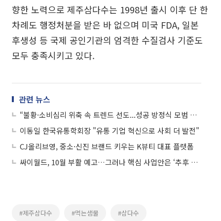
향한 노력으로 제주삼다수는 1998년 출시 이후 단 한
차례도 행정처분을 받은 바 없으며 미국 FDA, 일본
후생성 등 국제 공인기관의 엄격한 수질검사 기준도
모두 충족시키고 있다.
관련 뉴스
“불황·소비심리 위축 속 트렌드 선도...성공 방정식 모범 보였다”
이동일 한국유통학회장 "유통 기업 혁신으로 사회 더 발전"
CJ올리브영, 중소·신진 브랜드 키우는 K뷰티 대표 플랫폼
싸이월드, 10월 부활 예고…그러나 핵심 사업안은 ‘추후 공개’
#제주삼다수
#먹는샘물
#삼다수