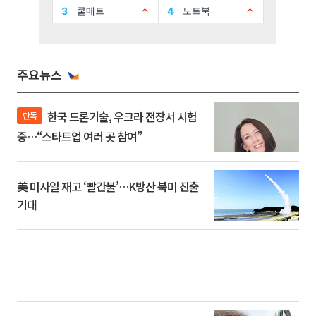
주요뉴스
한국 드론기술, 우크라 전장서 시험
단독
중…“스타트업 여러 곳 참여”
美 미사일 재고 ‘빨간불’…K방산 북미 진출
기대