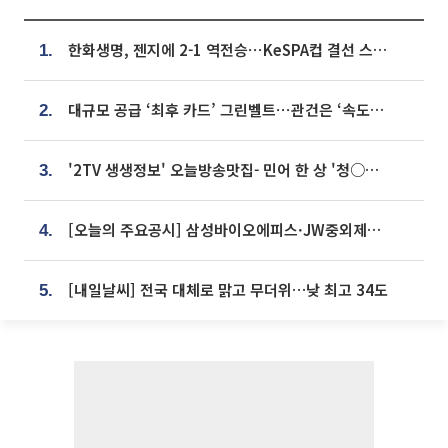
한화생명, 젠지에 2-1 역전승⋯KeSPA컵 결선 스테이지 2 직행
1.
대규모 공급 ‘최후 카드’ 그린벨트⋯관건은 ‘속도’ [주택공급 승부수의 조건]
2.
'2TV 생생정보' 오늘방송맛집- 민어 한 상 '청○○○' vs 전복 한 상 '명○'
3.
[오늘의 주요공시] 삼성바이오에피스·JW중외제약·한미반도체·SK바이오사이언스 등
4.
[내일날씨] 전국 대체로 맑고 무더위…낮 최고 34도
5.