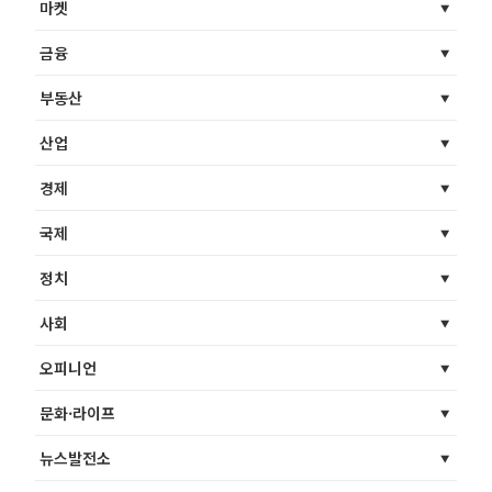
마켓
금융
부동산
산업
경제
국제
정치
사회
오피니언
문화·라이프
뉴스발전소