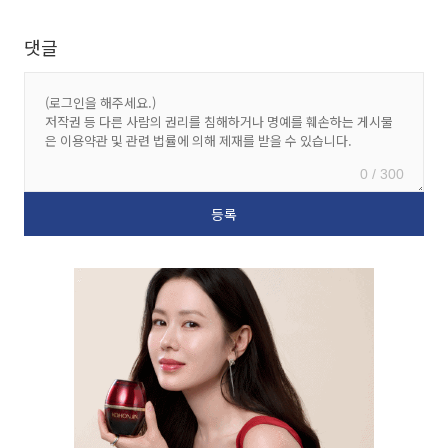
댓글
0 / 300