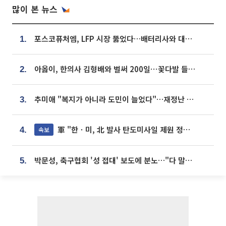
많이 본 뉴스
포스코퓨처엠, LFP 시장 뚫었다…배터리사와 대규모 장기 공급 합의
1.
아옳이, 한의사 김형배와 벌써 200일⋯꽃다발 들고 "프러포즈 아냐"
2.
추미애 "복지가 아니라 도민이 늘었다"…재정난 책임론 정면돌파
3.
軍 "한ㆍ미, 北 발사 탄도미사일 제원 정밀분석 중"
속보
4.
박문성, 축구협회 '성 접대' 보도에 분노…"다 말아먹으려고 작정했나"
5.