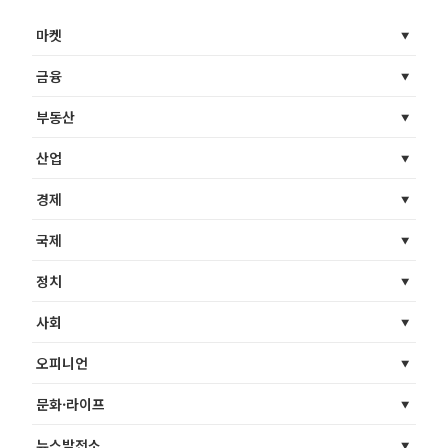
마켓
금융
부동산
산업
경제
국제
정치
사회
오피니언
문화·라이프
뉴스발전소