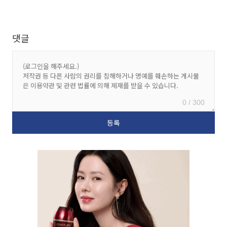
댓글
0 / 300