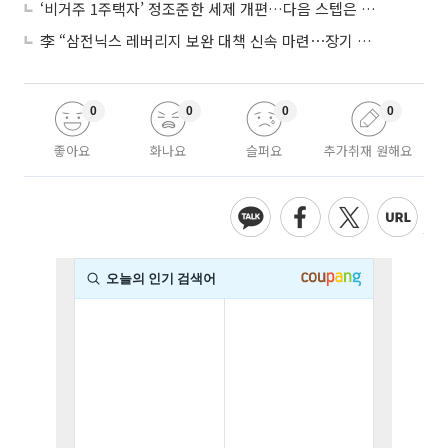
‘비거주 1주택자’ 정조준한 세제 개편…다음 스텝은 금융 대책
李 “삼전닉스 레버리지 보완 대책 신속 마련⋯장기 채무 과감히 탕감”
0
0
0
0
좋아요
화나요
슬퍼요
추가취재 원해요