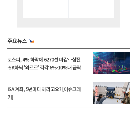
주요뉴스
코스피, 4% 하락에 6270선 마감…삼전
·SK하닉 '와르르' 각각 6%·10%대 급락
ISA 계좌, 5년마다 깨라고요? [이슈크래
커]