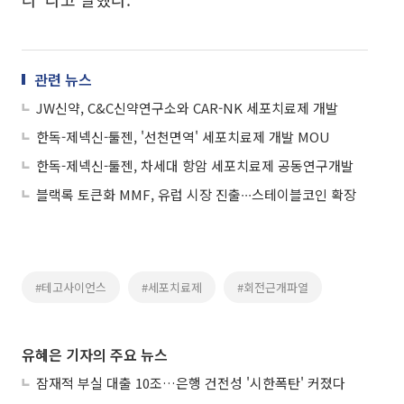
관련 뉴스
JW신약, C&C신약연구소와 CAR-NK 세포치료제 개발
한독-제넥신-툴젠, '선천면역' 세포치료제 개발 MOU
한독-제넥신-툴젠, 차세대 항암 세포치료제 공동연구개발
블랙록 토큰화 MMF, 유럽 시장 진출∙∙∙스테이블코인 확장
#테고사이언스
#세포치료제
#회전근개파열
유혜은 기자의 주요 뉴스
잠재적 부실 대출 10조…은행 건전성 '시한폭탄' 커졌다