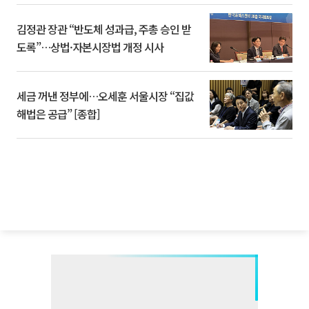
김정관 장관 “반도체 성과급, 주총 승인 받
도록”…상법·자본시장법 개정 시사
세금 꺼낸 정부에…오세훈 서울시장 “집값
해법은 공급” [종합]