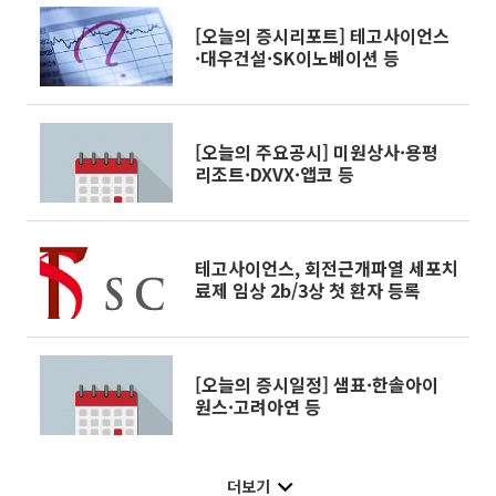
[오늘의 증시리포트] 테고사이언스
·대우건설·SK이노베이션 등
[오늘의 주요공시] 미원상사·용평
리조트·DXVX·앱코 등
테고사이언스, 회전근개파열 세포치
료제 임상 2b/3상 첫 환자 등록
[오늘의 증시일정] 샘표·한솔아이
원스·고려아연 등
더보기