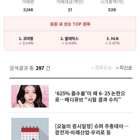
거래량
거래대금(백만)
시가총액(억)
3,146
21
539
동종 내 상승 TOP 종목
1. 코미팜
2. 셀레믹스
3. HLB
+ 9.04%
+ 6.89%
+ 5.97%
검색결과 총
297
건
정확도순
최신순
‘625% 흡수율’이 왜 6·25 논란으
로…메디큐브 “시험 결과 수치”
[오늘의 증시일정] 슈퍼 주총데이⋯
광전자·미래산업·우리로 등