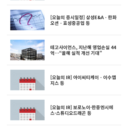
[오늘의 증시일정] 삼성E&Aㆍ한화
오션ㆍ효성중공업 등
테고사이언스, 지난해 영업손실 44
억⋯“올해 실적 개선 기대”
[오늘의 IR] 아이씨티케이ㆍ이수앱
지스 등
[오늘의 IR] 보로노이·한중엔시에
스·스튜디오드래곤 등