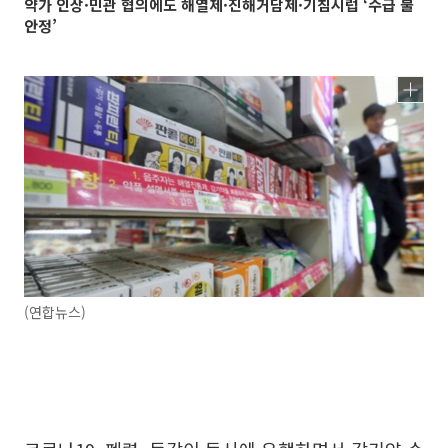
약가 인상·민관 협의에도 해열제·진해거담제·기침시럽 ‘수급 불
안정’
(연합뉴스)