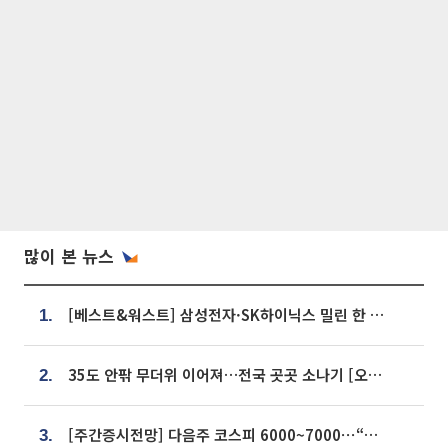
많이 본 뉴스
[베스트&워스트] 삼성전자·SK하이닉스 밀린 한 주…상상인증권은 85% 급등
1.
35도 안팎 무더위 이어져…전국 곳곳 소나기 [오늘 날씨]
2.
[주간증시전망] 다음주 코스피 6000~7000⋯“外人 수급은 정책이 변수”
3.