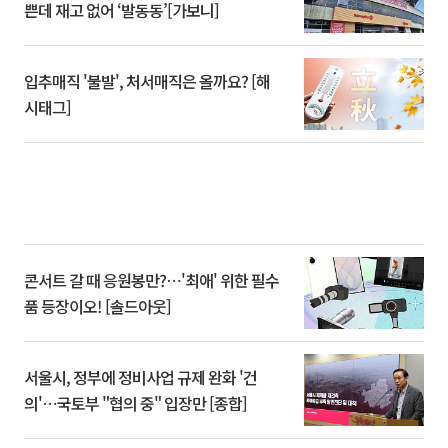
쁜데 재고 없어 ‘발동동’[가보니]
입추매직 '불발', 처서매직은 올까요? [해
시태그]
콘서트 갈 때 응원봉만?⋯'최애' 위한 필수
품 등장이오! [솔드아웃]
서울시, 정부에 정비사업 규제 완화 '건
의'⋯국토부 "협의 중" 입장만 [종합]