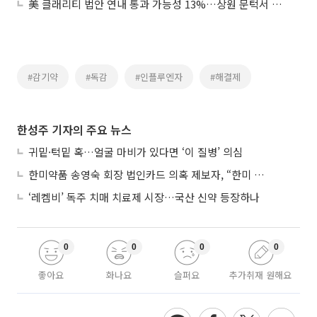
美 클래리티 법안 연내 통과 가능성 13%…상원 문턱서 제동
#감기약
#독감
#인플루엔자
#해결제
한성주 기자의 주요 뉴스
귀밑·턱밑 혹…얼굴 마비가 있다면 ‘이 질병’ 의심
한미약품 송영숙 회장 법인카드 의혹 제보자, “한미 잘 되기 바라는 마음”
‘레켐비’ 독주 치매 치료제 시장…국산 신약 등장하나
0
0
0
0
좋아요
화나요
슬퍼요
추가취재 원해요