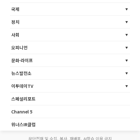
국제
정치
사회
오피니언
문화·라이프
뉴스발전소
이투데이TV
스페셜리포트
Channel 5
위너스IR클럽
무단전재 및 수집, 복사, 재배포, AI학습 이용 금지