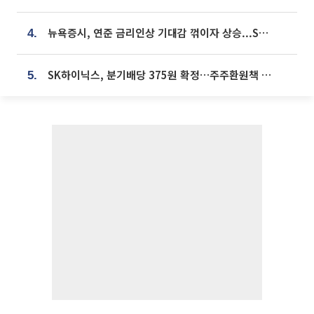
뉴욕증시, 연준 금리인상 기대감 꺾이자 상승...S&P500 사상 최고치 [종합]
4.
SK하이닉스, 분기배당 375원 확정…주주환원책 9월로 앞당겨 발표
5.