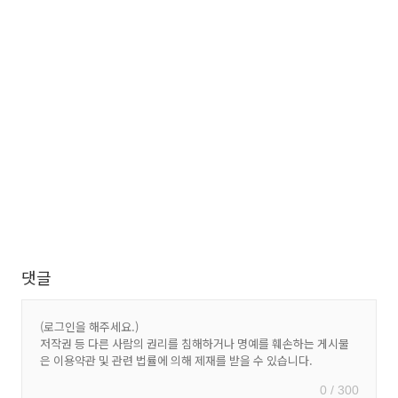
댓글
0 / 300