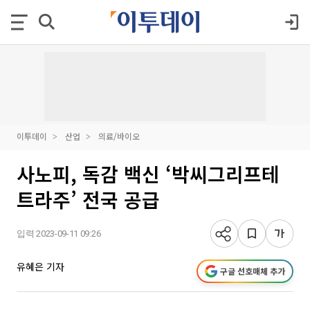
이투데이
산업
의료/바이오
사노피, 독감 백신 ‘박씨그리프테
트라주’ 전국 공급
입력 2023-09-11 09:26
유혜은 기자
구글 선호매체 추가