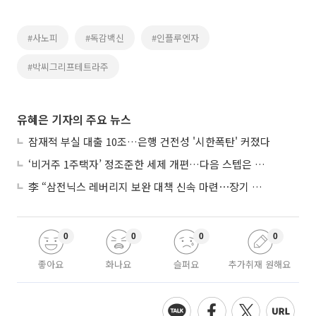
#사노피
#독감백신
#인플루엔자
#박씨그리프테트라주
유혜은 기자의 주요 뉴스
잠재적 부실 대출 10조…은행 건전성 '시한폭탄' 커졌다
‘비거주 1주택자’ 정조준한 세제 개편…다음 스텝은 금융 대책
李 “삼전닉스 레버리지 보완 대책 신속 마련⋯장기 채무 과감히 탕감”
0
0
0
0
좋아요
화나요
슬퍼요
추가취재 원해요