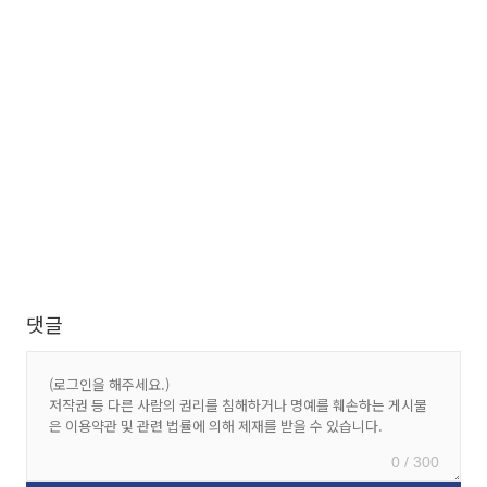
댓글
0 / 300