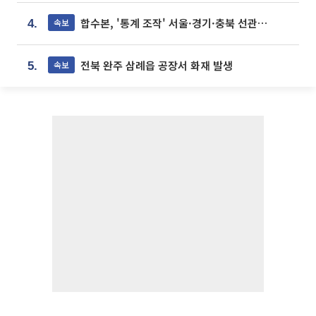
합수본, '통계 조작' 서울·경기·충북 선관위 등 추가 압수수색
속보
4.
전북 완주 삼례읍 공장서 화재 발생
속보
5.