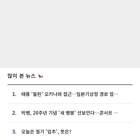
많이 본 뉴스
태풍 '돌핀' 오키나와 접근…일본기상청 경로 업데이트
1.
빅뱅, 20주년 기념 '새 뱅봉' 선보인다⋯콘서트 앞두고 팝업 개최
2.
오늘은 절기 '입추', 뜻은?
3.