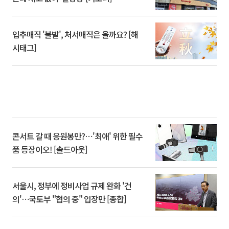
입추매직 '불발', 처서매직은 올까요? [해
시태그]
콘서트 갈 때 응원봉만?⋯'최애' 위한 필수
품 등장이오! [솔드아웃]
서울시, 정부에 정비사업 규제 완화 '건
의'⋯국토부 "협의 중" 입장만 [종합]