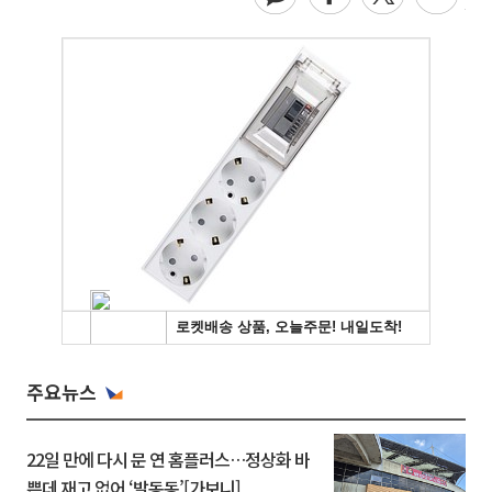
주요뉴스
22일 만에 다시 문 연 홈플러스…정상화 바
쁜데 재고 없어 ‘발동동’[가보니]