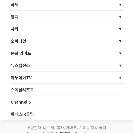
국제
정치
사회
오피니언
문화·라이프
뉴스발전소
이투데이TV
스페셜리포트
Channel 5
위너스IR클럽
무단전재 및 수집, 복사, 재배포, AI학습 이용 금지