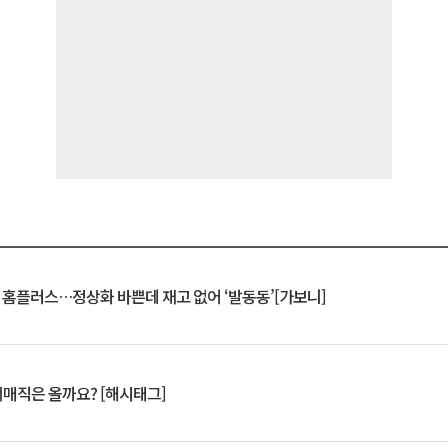
연 홈플러스…정상화 바쁜데 재고 없어 ‘발동동’[가보니]
서매직은 올까요? [해시태그]