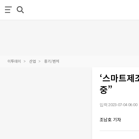
이투데이
산업
중기/벤처
‘스마트제
중”
입력 2023-07-04 06:00
조남호 기자