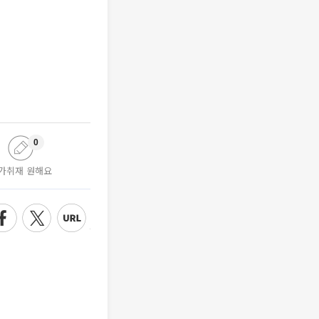
0
가취재 원해요