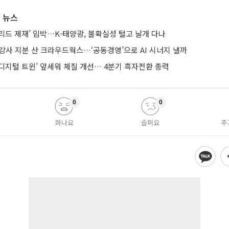
 뉴스
브리드 제재’ 임박…K-태양광, 불확실성 털고 날개 다나
강사 지분 산 크라우드웍스…‘공동경영’으로 AI 시너지 낼까
AI·디지털 트윈’ 앞세워 체질 개선… 4분기 흑자전환 총력
0
0
화나요
슬퍼요
추