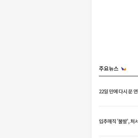
주요뉴스
22일 만에 다시 문 
입추매직 '불발', 처