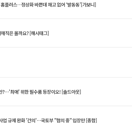
연 홈플러스…정상화 바쁜데 재고 없어 ‘발동동’[가보니]
서매직은 올까요? [해시태그]
?⋯'최애' 위한 필수품 등장이오! [솔드아웃]
업 규제 완화 '건의'⋯국토부 "협의 중" 입장만 [종합]