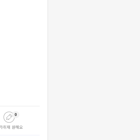
0
가취재 원해요