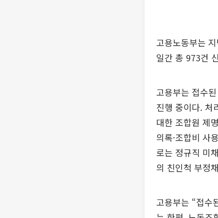
고용노동부는 지난
일간 총 973건
고용부는 접수된 
진행 중이다. 처
대한 조합원 제명
의록·조합비 사용
로는 정규직 미채
의 친인척 부정채
고용부는 “접수
는 한편, 노동조