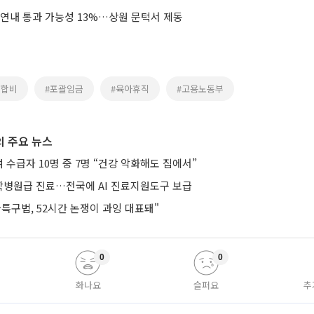
 연내 통과 가능성 13%…상원 문턱서 제동
조합비
#포괄임금
#육아휴직
#고용노동부
 주요 뉴스
수급자 10명 중 7명 “건강 악화해도 집에서”
병원급 진료…전국에 AI 진료지원도구 보급
특구법, 52시간 논쟁이 과잉 대표돼"
0
0
화나요
슬퍼요
추