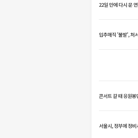
22일 만에 다시 문 
입추매직 '불발', 처
콘서트 갈 때 응원봉만
서울시, 정부에 정비사