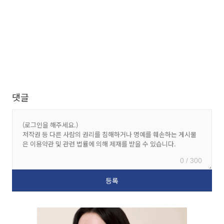
댓글
0 / 300