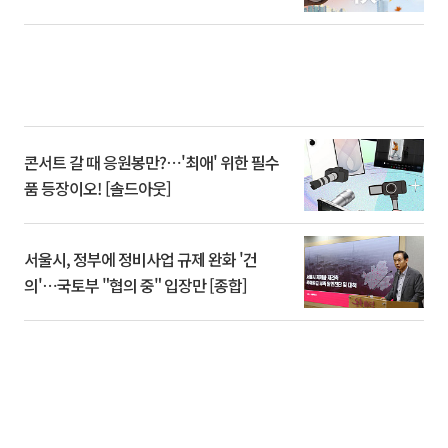
콘서트 갈 때 응원봉만?⋯'최애' 위한 필수
품 등장이오! [솔드아웃]
서울시, 정부에 정비사업 규제 완화 '건
의'⋯국토부 "협의 중" 입장만 [종합]