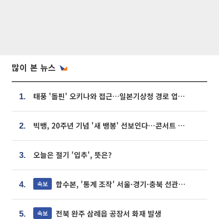
많이 본 뉴스
태풍 '돌핀' 오키나와 접근…일본기상청 경로 업데이트
1.
빅뱅, 20주년 기념 '새 뱅봉' 선보인다⋯콘서트 앞두고 팝업 개최
2.
오늘은 절기 '입추', 뜻은?
3.
합수본, '통계 조작' 서울·경기·충북 선관위 등 추가 압수수색
속보
4.
전북 완주 삼례읍 공장서 화재 발생
속보
5.