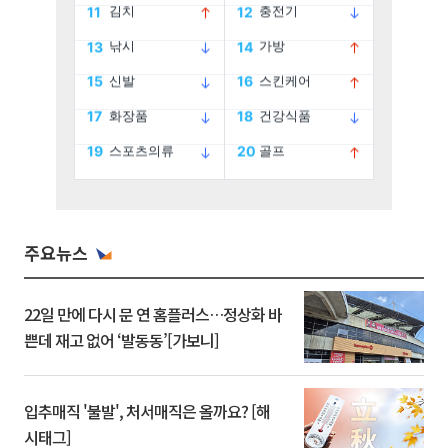
주요뉴스
22일 만에 다시 문 연 홈플러스…정상화 바
쁜데 재고 없어 ‘발동동’[가보니]
입추매직 '불발', 처서매직은 올까요? [해
시태그]