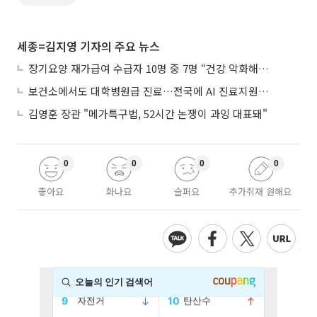
세종=김지영 기자의 주요 뉴스
장기요양 재가급여 수급자 10명 중 7명 “건강 악화해도 집에서”
보건소에서도 대학병원급 진료…전국에 AI 진료지원도구 보급
김영훈 장관 "메가특구법, 52시간 논쟁이 과잉 대표돼"
0
0
0
0
좋아요
화나요
슬퍼요
추가취재 원해요