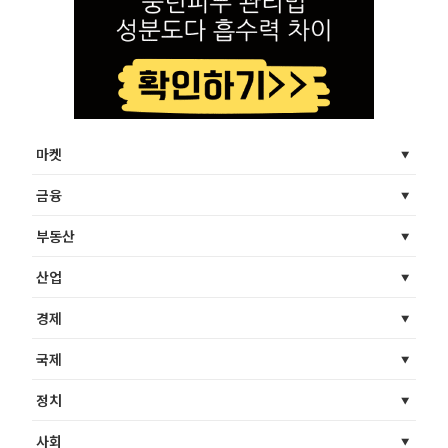
마켓
금융
부동산
산업
경제
국제
정치
사회