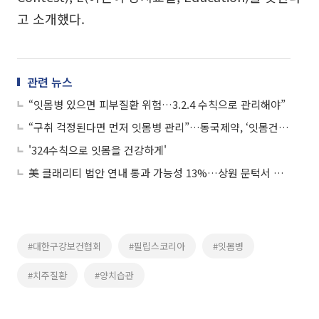
고 소개했다.
관련 뉴스
“잇몸병 있으면 피부질환 위험…3.2.4 수칙으로 관리해야”
“구취 걱정된다면 먼저 잇몸병 관리”…동국제약, ‘잇몸건강24 캠페인’
'324수칙으로 잇몸을 건강하게'
美 클래리티 법안 연내 통과 가능성 13%…상원 문턱서 제동
#대한구강보건협회
#필립스코리아
#잇몸병
#치주질환
#양치습관