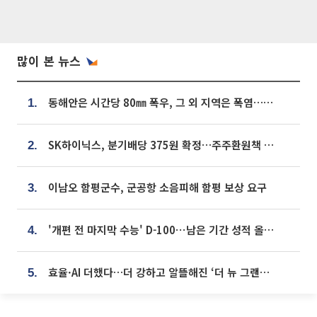
많이 본 뉴스
동해안은 시간당 80㎜ 폭우, 그 외 지역은 폭염…‘극과 극 날씨’
1.
SK하이닉스, 분기배당 375원 확정…주주환원책 9월로 앞당겨 발표
2.
이남오 함평군수, 군공항 소음피해 함평 보상 요구
3.
'개편 전 마지막 수능' D-100⋯남은 기간 성적 올릴 전략은
4.
효율·AI 더했다…더 강하고 알뜰해진 ‘더 뉴 그랜저 하이브리드’ [ET의 모빌리티]
5.