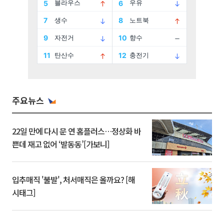
주요뉴스
22일 만에 다시 문 연 홈플러스…정상화 바
쁜데 재고 없어 ‘발동동’[가보니]
입추매직 '불발', 처서매직은 올까요? [해
시태그]