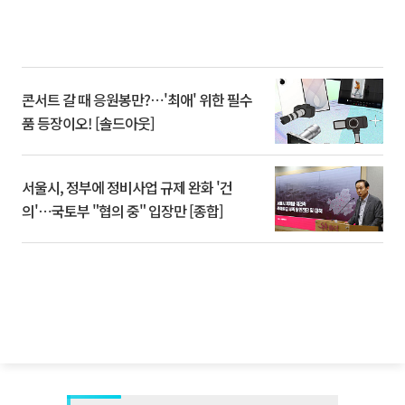
콘서트 갈 때 응원봉만?⋯'최애' 위한 필수
품 등장이오! [솔드아웃]
서울시, 정부에 정비사업 규제 완화 '건
의'⋯국토부 "협의 중" 입장만 [종합]