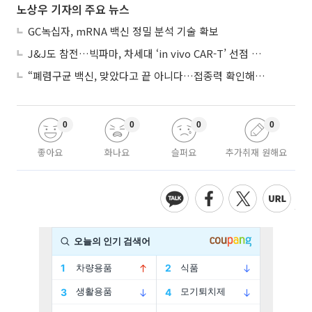
노상우 기자의 주요 뉴스
GC녹십자, mRNA 백신 정밀 분석 기술 확보
J&J도 참전…빅파마, 차세대 ‘in vivo CAR-T’ 선점 경쟁 본격화
“폐렴구균 백신, 맞았다고 끝 아니다…접종력 확인해야”
0
0
0
0
좋아요
화나요
슬퍼요
추가취재 원해요