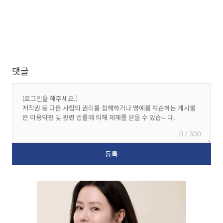
댓글
0 / 300