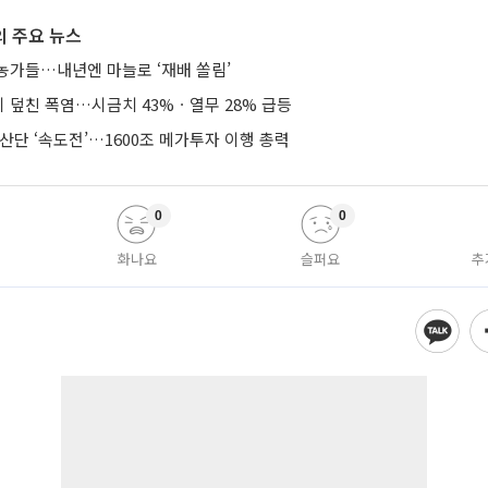
 주요 뉴스
농가들…내년엔 마늘로 ‘재배 쏠림’
 덮친 폭염…시금치 43%ㆍ열무 28% 급등
산단 ‘속도전’…1600조 메가투자 이행 총력
0
0
화나요
슬퍼요
추