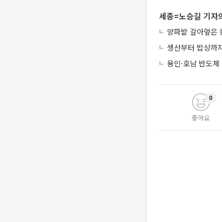
세종=노승길 기자의
양파밭 갈아엎은 
생산부터 밥상까지
용인·호남 반도체 
0
좋아요