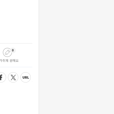
0
가취재 원해요