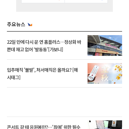
주요뉴스
22일 만에 다시 문 연 홈플러스…정상화 바
쁜데 재고 없어 ‘발동동’[가보니]
입추매직 '불발', 처서매직은 올까요? [해
시태그]
콘서트 갈 때 응원봉만?⋯'최애' 위한 필수