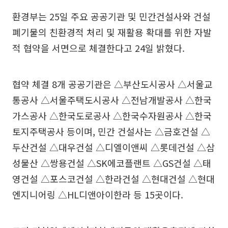
환경부는 25일 주요 공공기관 및 민간건설사와 건설
폐기물의 친환경적 처리 및 재활용 확대를 위한 자발
적 협약을 서면으로 체결한다고 24일 밝혔다.
협약 체결 8개 공공기관은 △부산도시공사 △서울교
통공사 △서울주택도시공사 △전남개발공사 △한국
가스공사 △한국도로공사 △한국수자원공사 △한국
토지주택공사 등이며, 민간 건설사는 △금호건설 △
두산건설 △대우건설 △디엘이앤씨 △롯데건설 △삼
성물산 △쌍용건설 △SK에코플랜트 △GS건설 △태
영건설 △포스코건설 △한라건설 △현대건설 △현대
엔지니어링 △HL디앤아이한라 등 15곳이다.