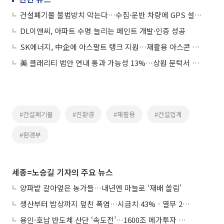
건설폐기물 불법방치 막는다…수집·운반 차량에 GPS 설치해 실시간 위치 파악
DL이앤씨, 아파트 수명 늘리는 페인트 개발·인증 성공
SK에너지, 中企에 아스팔트 탱크 지원…재활용 아스콘 활성화
美 클래리티 법안 연내 통과 가능성 13%…상원 문턱서 제동
#건설폐기물
#친환경
#재활용
#건설업계
#환경부
세종=노승길 기자의 주요 뉴스
양파밭 갈아엎은 농가들…내년엔 마늘로 ‘재배 쏠림’
생산부터 밥상까지 덮친 폭염…시금치 43%ㆍ열무 28% 급등
용인·호남 반도체 산단 ‘속도전’…1600조 메가투자 이행 총력