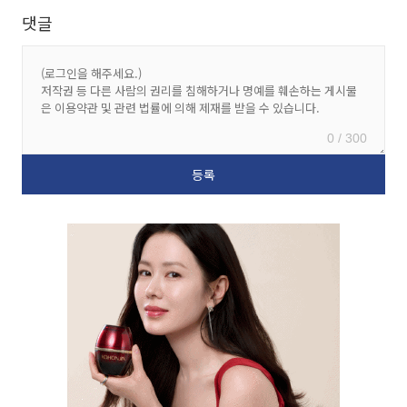
댓글
0 / 300