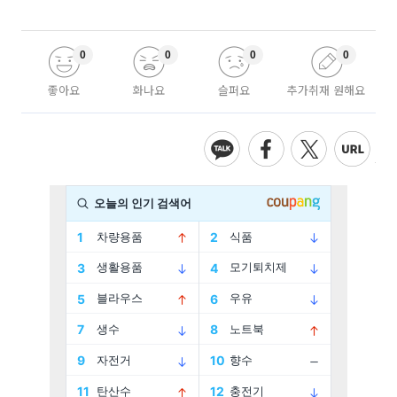
0
0
0
0
좋아요
화나요
슬퍼요
추가취재 원해요