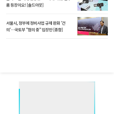
품 등장이오! [솔드아웃]
서울시, 정부에 정비사업 규제 완화 '건
의'⋯국토부 "협의 중" 입장만 [종합]