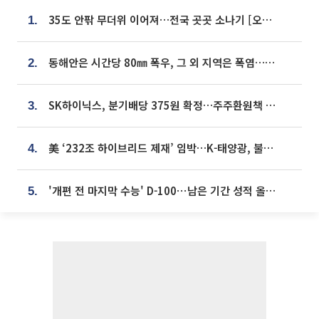
35도 안팎 무더위 이어져…전국 곳곳 소나기 [오늘 날씨]
1.
동해안은 시간당 80㎜ 폭우, 그 외 지역은 폭염…‘극과 극 날씨’
2.
SK하이닉스, 분기배당 375원 확정…주주환원책 9월로 앞당겨 발표
3.
美 ‘232조 하이브리드 제재’ 임박…K-태양광, 불확실성 털고 날개 다나
4.
'개편 전 마지막 수능' D-100⋯남은 기간 성적 올릴 전략은
5.