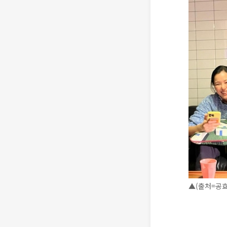
▲(출처=공