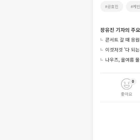
#공효진
#케
장유진 기자의 주요
콘서트 갈 때 응원
이것저것 '다 되
나우즈, 올여름 물
0
좋아요