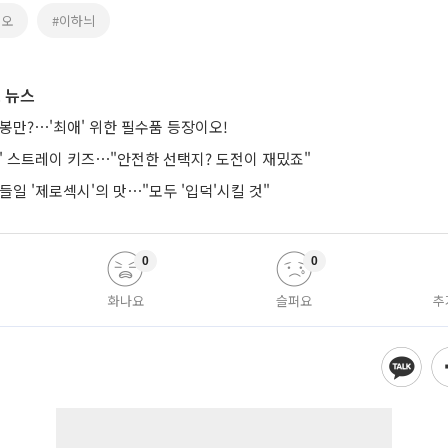
빈오
#이하늬
 뉴스
봉만?⋯'최애' 위한 필수품 등장이오!
는' 스트레이 키즈⋯"안전한 선택지? 도전이 재밌죠"
들일 '제로섹시'의 맛⋯"모두 '입덕'시킬 것"
0
0
화나요
슬퍼요
추