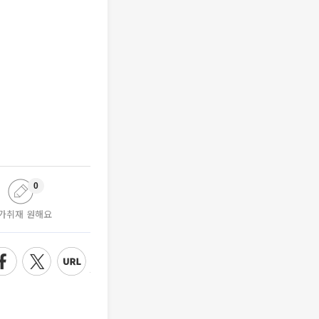
0
가취재 원해요