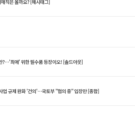
서매직은 올까요? [해시태그]
?⋯'최애' 위한 필수품 등장이오! [솔드아웃]
업 규제 완화 '건의'⋯국토부 "협의 중" 입장만 [종합]