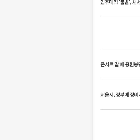
입추매직 '불발', 처
콘서트 갈 때 응원봉만
서울시, 정부에 정비사