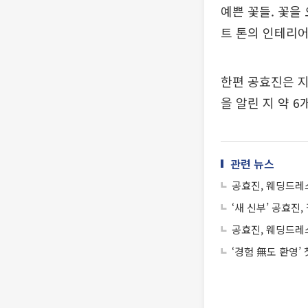
예쁜 꽃들. 꽃을
트 톤의 인테리어
한편 공효진은 지
을 알린 지 약 
관련 뉴스
공효진, 웨딩드레
‘새 신부’ 공효진
공효진, 웨딩드레
‘경험 無도 환영’