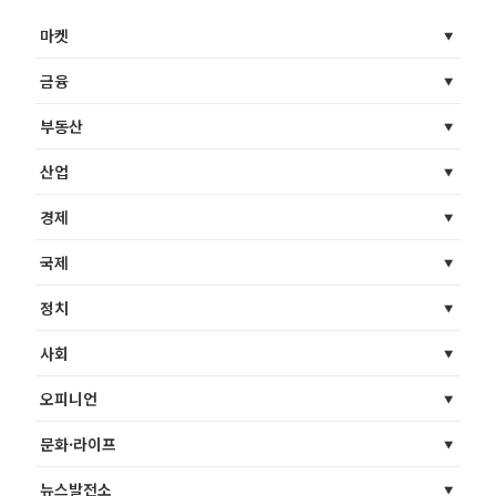
마켓
금융
부동산
산업
경제
국제
정치
사회
오피니언
문화·라이프
뉴스발전소