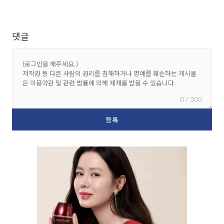
댓글
0 / 300