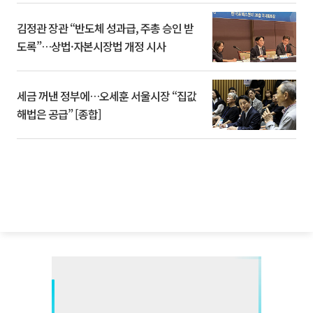
김정관 장관 “반도체 성과급, 주총 승인 받
도록”…상법·자본시장법 개정 시사
세금 꺼낸 정부에…오세훈 서울시장 “집값
해법은 공급” [종합]