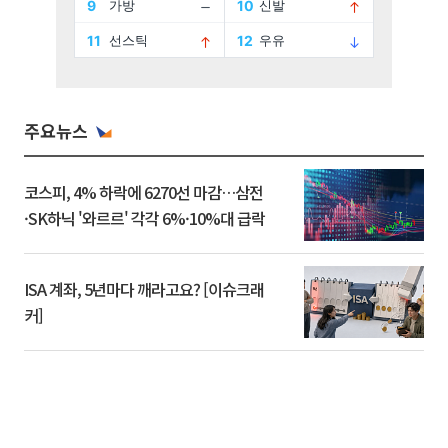
주요뉴스
코스피, 4% 하락에 6270선 마감…삼전
·SK하닉 '와르르' 각각 6%·10%대 급락
ISA 계좌, 5년마다 깨라고요? [이슈크래
커]