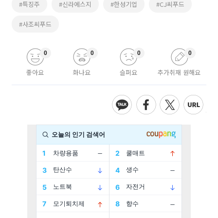
#특징주
#신라에스지
#한성기업
#CJ씨푸드
#사조씨푸드
0
0
0
0
좋아요
화나요
슬퍼요
추가취재 원해요