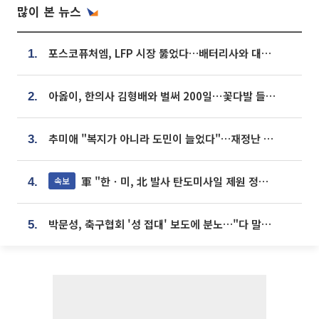
많이 본 뉴스
포스코퓨처엠, LFP 시장 뚫었다…배터리사와 대규모 장기 공급 합의
1.
아옳이, 한의사 김형배와 벌써 200일⋯꽃다발 들고 "프러포즈 아냐"
2.
추미애 "복지가 아니라 도민이 늘었다"…재정난 책임론 정면돌파
3.
軍 "한ㆍ미, 北 발사 탄도미사일 제원 정밀분석 중"
속보
4.
박문성, 축구협회 '성 접대' 보도에 분노…"다 말아먹으려고 작정했나"
5.