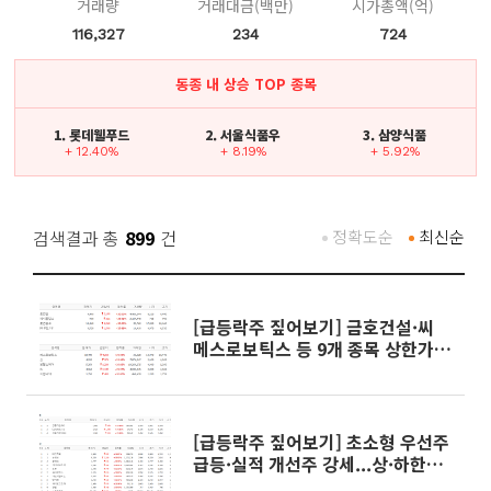
거래량
거래대금(백만)
시가총액(억)
116,327
234
724
동종 내 상승 TOP 종목
1. 롯데웰푸드
2. 서울식품우
3. 삼양식품
+ 12.40%
+ 8.19%
+ 5.92%
검색결과 총
899
건
정확도순
최신순
[급등락주 짚어보기] 금호건설·씨
메스로보틱스 등 9개 종목 상한가…
하한가는 없어
[급등락주 짚어보기] 초소형 우선주
급등·실적 개선주 강세...상·하한가
18개 속출