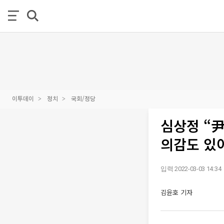
이투데이
정치
국회/정당
심상정 “尹
의감도 있
입력 2022-03-03 14:34
김윤호 기자