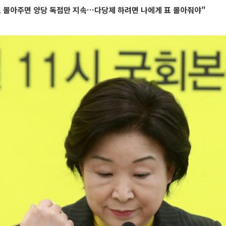
표 몰아주면 양당 독점만 지속…다당제 하려면 나에게 표 몰아줘야"