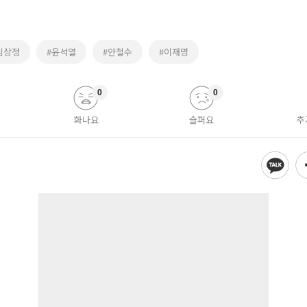
심상정
#윤석열
#안철수
#이재명
0
0
화나요
슬퍼요
추