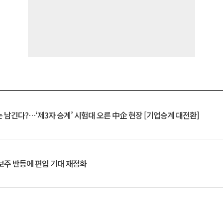
 남긴다?…‘제3자 승계’ 시험대 오른 中企 현장 [기업승계 대전환]
후보주 반등에 편입 기대 재점화