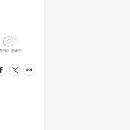
0
가취재 원해요