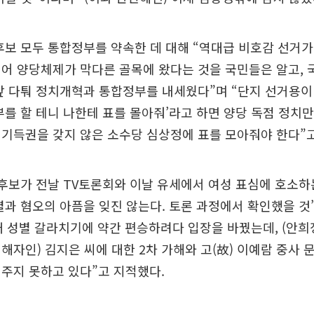
후보 모두 통합정부를 약속한 데 대해 “역대급 비호감 선거가
어 양당체제가 막다른 골목에 왔다는 것을 국민들은 알고, 
앞 다퉈 정치개혁과 통합정부를 내세웠다”며 “단지 선거용
부를 할 테니 나한테 표를 몰아줘’라고 하면 양당 독점 정치만
기득권을 갖지 않은 소수당 심상정에 표를 모아줘야 한다”고
 후보가 전날 TV토론회와 이날 유세에서 여성 표심에 호소하
별과 혐오의 아픔을 잊진 않는다. 토론 과정에서 확인했을 것
대 성별 갈라치기에 약간 편승하려다 입장을 바꿨는데, (안희
해자인) 김지은 씨에 대한 2차 가해와 고(故) 이예람 중사 
주지 못하고 있다”고 지적했다.