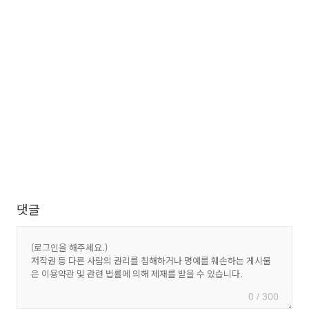
댓글
0 / 300