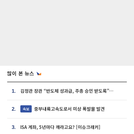
많이 본 뉴스
김정관 장관 “반도체 성과급, 주총 승인 받도록”…상법·자본시장법 개정 시사
1.
중부내륙고속도로서 미상 폭발물 발견
속보
2.
ISA 계좌, 5년마다 깨라고요? [이슈크래커]
3.