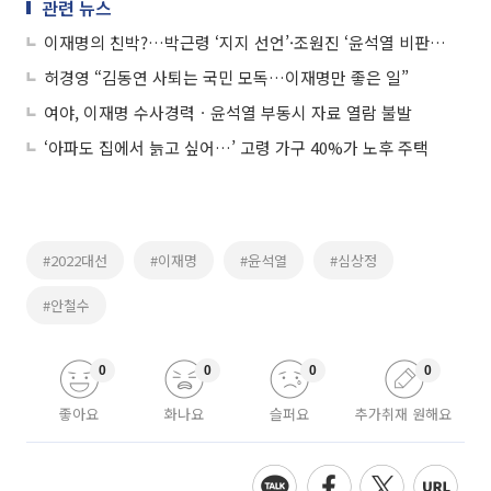
관련 뉴스
이재명의 친박?…박근령 ‘지지 선언’·조원진 ‘윤석열 비판’·김종인 ‘원격 지원’
허경영 “김동연 사퇴는 국민 모독…이재명만 좋은 일”
여야, 이재명 수사경력ㆍ윤석열 부동시 자료 열람 불발
‘아파도 집에서 늙고 싶어…’ 고령 가구 40%가 노후 주택
#2022대선
#이재명
#윤석열
#심상정
#안철수
0
0
0
0
좋아요
화나요
슬퍼요
추가취재 원해요