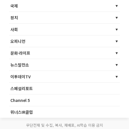
국제
정치
사회
오피니언
문화·라이프
뉴스발전소
이투데이TV
스페셜리포트
Channel 5
위너스IR클럽
무단전재 및 수집, 복사, 재배포, AI학습 이용 금지