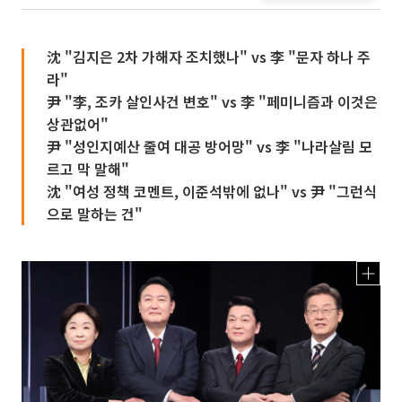
沈 "김지은 2차 가해자 조치했나" vs 李 "문자 하나 주
라"
尹 "李, 조카 살인사건 변호" vs 李 "페미니즘과 이것은
상관없어"
尹 "성인지예산 줄여 대공 방어망" vs 李 "나라살림 모
르고 막 말해"
沈 "여성 정책 코멘트, 이준석밖에 없나" vs 尹 "그런식
으로 말하는 건"