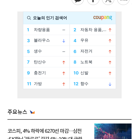
주요뉴스
코스피, 4% 하락에 6270선 마감…삼전
·SK하닉 '와르르' 각각 6%·10%대 급락