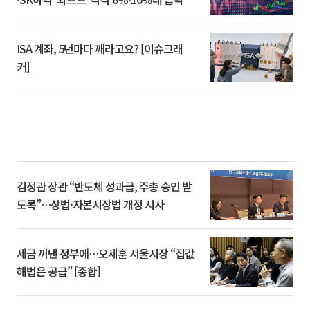
ISA 계좌, 5년마다 깨라고요? [이슈크래
커]
김정관 장관 “반도체 성과급, 주총 승인 받
도록”…상법·자본시장법 개정 시사
세금 꺼낸 정부에…오세훈 서울시장 “집값
해법은 공급” [종합]