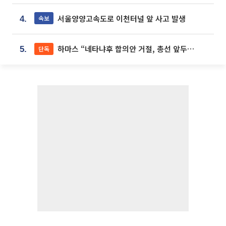
서울양양고속도로 이천터널 앞 사고 발생
속보
4.
하마스 “네타냐후 합의안 거절, 총선 앞두고 시간 끌기”
단독
5.