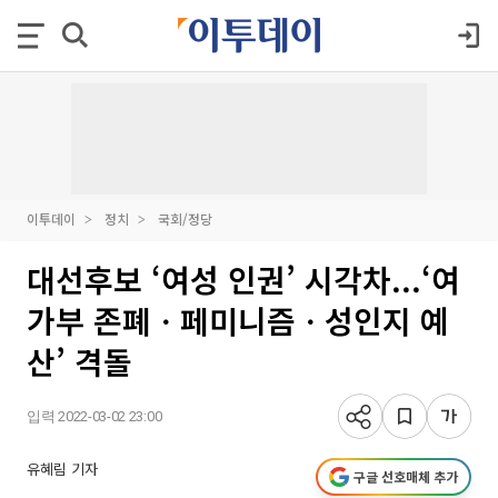
이투데이
정치
국회/정당
대선후보 ‘여성 인권’ 시각차...‘여
가부 존폐ㆍ페미니즘ㆍ성인지 예
산’ 격돌
입력 2022-03-02 23:00
유혜림 기자
구글 선호매체 추가