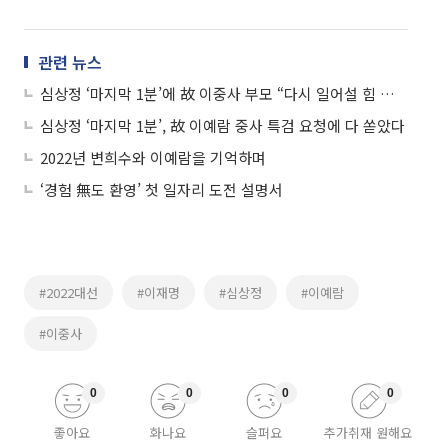
관련 뉴스
심상정 ‘마지막 1분’에 故 이중사 부모 “다시 일어설 힘 났다”
심상정 ‘마지막 1분’, 故 이예람 중사 특검 요청에 다 쏟았다
2022년 변희수와 이예람을 기억하며
‘경험 無도 환영’ 첫 일자리 도전 설명서
#2022대선
#이재명
#심상정
#이예람
#이중사
0
0
0
0
좋아요
화나요
슬퍼요
추가취재 원해요