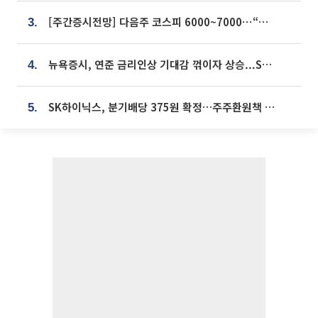
[주간증시전망] 다음주 코스피 6000~7000⋯“外人 수급은 정책이 변수”
3.
뉴욕증시, 연준 금리인상 기대감 꺾이자 상승...S&P500 사상 최고치 [종합]
4.
SK하이닉스, 분기배당 375원 확정…주주환원책 9월로 앞당겨 발표
5.