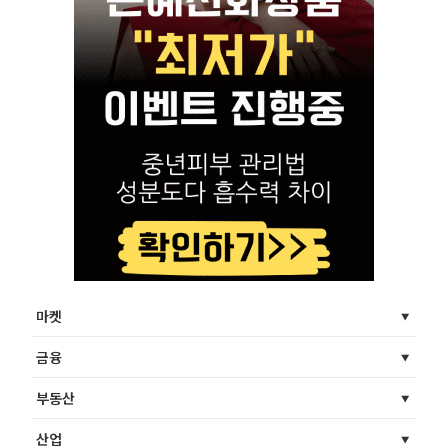
마켓
금융
부동산
산업