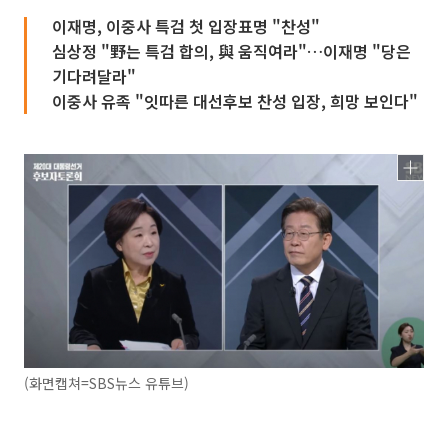
이재명, 이중사 특검 첫 입장표명 "찬성"
심상정 "野는 특검 합의, 與 움직여라"…이재명 "당은
기다려달라"
이중사 유족 "잇따른 대선후보 찬성 입장, 희망 보인다"
(화면캡쳐=SBS뉴스 유튜브)