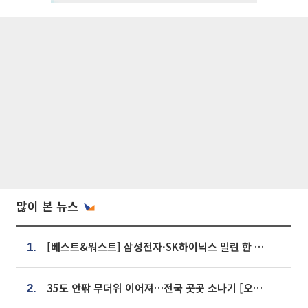
많이 본 뉴스
[베스트&워스트] 삼성전자·SK하이닉스 밀린 한 주…상상인증권은 85% 급등
1.
35도 안팎 무더위 이어져…전국 곳곳 소나기 [오늘 날씨]
2.