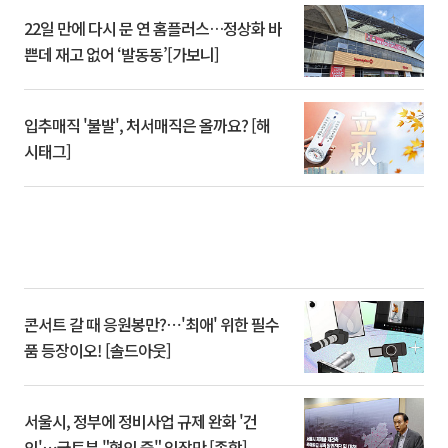
22일 만에 다시 문 연 홈플러스…정상화 바
쁜데 재고 없어 ‘발동동’[가보니]
입추매직 '불발', 처서매직은 올까요? [해
시태그]
콘서트 갈 때 응원봉만?⋯'최애' 위한 필수
품 등장이오! [솔드아웃]
서울시, 정부에 정비사업 규제 완화 '건
의'⋯국토부 "협의 중" 입장만 [종합]