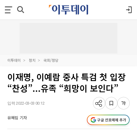
이투데이
정치
국회/정당
이재명, 이예람 중사 특검 첫 입장
“찬성”...유족 “희망이 보인다”
입력 2022-03-03 00:12
유혜림 기자
구글 선호매체 추가