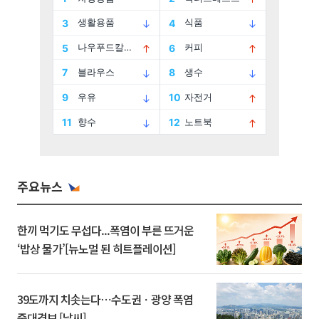
주요뉴스
한끼 먹기도 무섭다...폭염이 부른 뜨거운
‘밥상 물가’[뉴노멀 된 히트플레이션]
39도까지 치솟는다⋯수도권ㆍ광양 폭염
중대경보 [날씨]