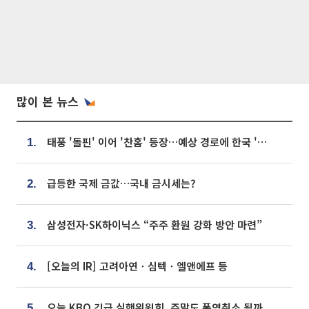
많이 본 뉴스
태풍 '돌핀' 이어 '찬홈' 등장…예상 경로에 한국 '한숨'
1.
급등한 국제 금값…국내 금시세는?
2.
삼성전자·SK하이닉스 “주주 환원 강화 방안 마련”
3.
[오늘의 IR] 고려아연ㆍ심텍ㆍ엘앤에프 등
4.
오늘 KBO 긴급 실행위원회, 주말도 폭염취소 될까
5.