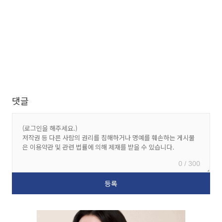
댓글
0 / 300