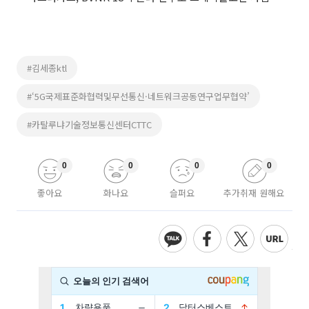
#김세종ktl
#‘5G국제표준화협력및무선통신·네트워크공동연구업무협약’
#카탈루냐기술정보통신센터CTTC
0
0
0
0
좋아요
화나요
슬퍼요
추가취재 원해요