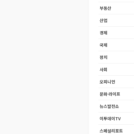
부동산
산업
경제
국제
정치
사회
오피니언
문화·라이프
뉴스발전소
이투데이TV
스페셜리포트