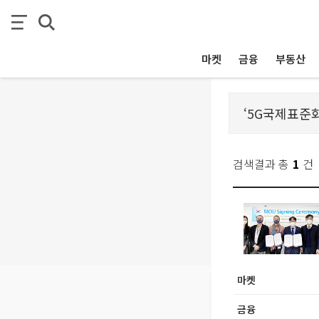
마켓
금융
부동산
검색결과 총
1
건
마켓
금융