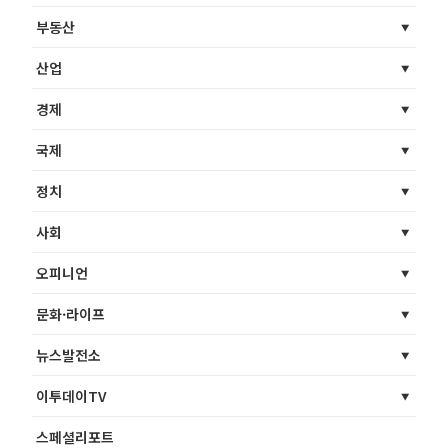
부동산
산업
경제
국제
정치
사회
오피니언
문화·라이프
뉴스발전소
이투데이TV
스페셜리포트