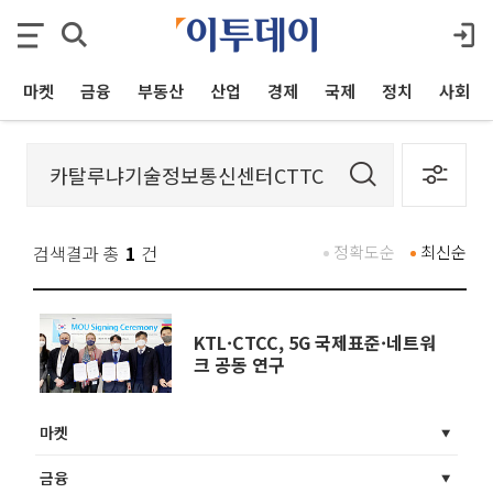
마켓
금융
부동산
산업
경제
국제
정치
사회
검색결과 총
1
건
정확도순
최신순
KTL·CTCC, 5G 국제표준·네트워
크 공동 연구
마켓
금융