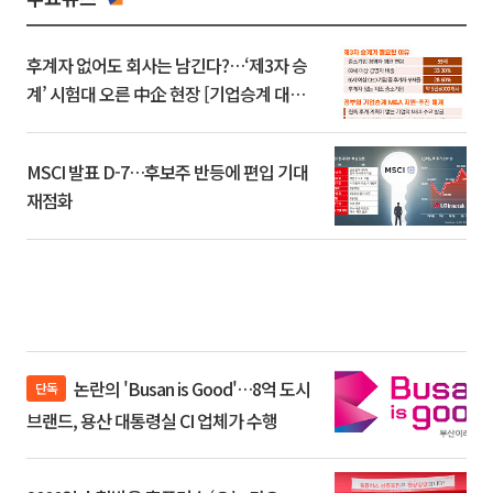
후계자 없어도 회사는 남긴다?…‘제3자 승
계’ 시험대 오른 中企 현장 [기업승계 대전
환]
MSCI 발표 D-7…후보주 반등에 편입 기대
재점화
논란의 'Busan is Good'…8억 도시
단독
브랜드, 용산 대통령실 CI 업체가 수행