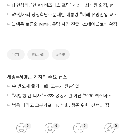
대한상의, '한-V4 비즈니스 포럼' 개최…최태원 회장, 헝가리 외교통상부 장관 면담
韓-헝가리 정상회담…문재인 대통령 “미래 유망산업 교역 확대”
블랙록 토큰화 MMF, 유럽 시장 진출∙∙∙스테이블코인 확장
#KTL
#헝가리
#순방
세종=서병곤 기자의 주요 뉴스
中 반도체 굴기⋯韓 ‘고부가 전환’ 할 때
"지방행 땐 퇴사"⋯2차 공공기관 이전 '2030 엑소더스' 뇌관
범용 버리고 고부가로⋯K-석화, 생존 위한 '선택과 집중'
0
0
0
0