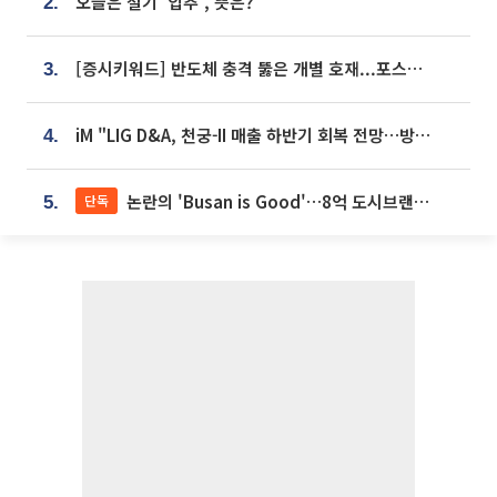
오늘은 절기 '입추', 뜻은?
2.
[증시키워드] 반도체 충격 뚫은 개별 호재...포스코퓨처엠·에코프로·한화솔루션 '눈길'
3.
iM "LIG D&A, 천궁-II 매출 하반기 회복 전망…방산 톱픽 유지"
4.
논란의 'Busan is Good'…8억 도시브랜드, 용산 대통령실 CI 업체가 수행
단독
5.