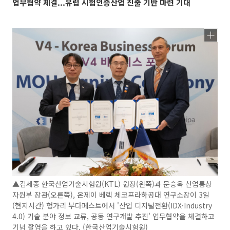
업무협약 체결...유럽 시험인증산업 진출 기반 마련 기대
▲김세종 한국산업기술시험원(KTL) 원장(왼쪽)과 문승욱 산업통상
자원부 장관(오른쪽), 온제이 베렉 체코프라하공대 연구소장이 3일
(현지시간) 헝가리 부다페스트에서 '산업 디지털전환(IDX·Industry
4.0) 기술 분야 정보 교류, 공동 연구개발 추진' 업무협약을 체결하고
기념 촬영을 하고 있다. (한국산업기술시험원)