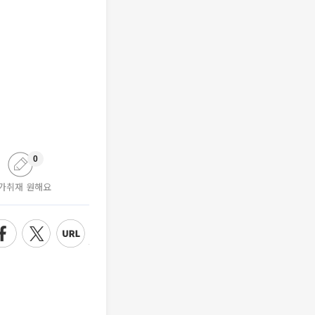
0
가취재 원해요