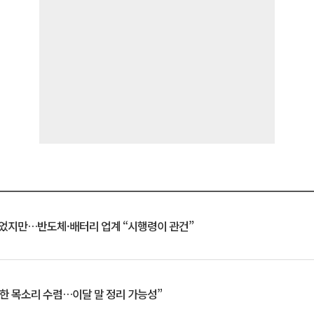
일 벗었지만…반도체·배터리 업계 “시행령이 관건”
한 목소리 수렴…이달 말 정리 가능성”