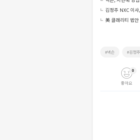
김정주 NXC 이사
美 클래리티 법안
#넥슨
#김정
0
좋아요