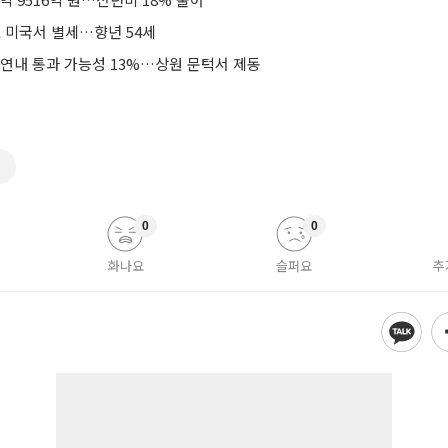
, 미국서 별세…향년 54세
 연내 통과 가능성 13%…상원 문턱서 제동
주
0
0
화나요
슬퍼요
추