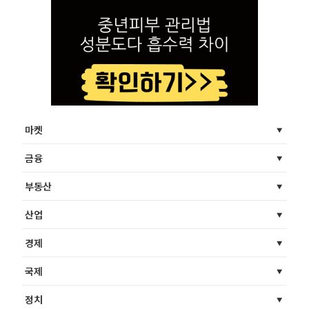
마켓
금융
부동산
산업
경제
국제
정치