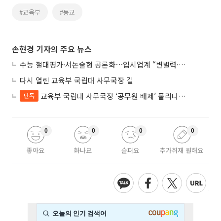
#교육부
#등교
손현경 기자의 주요 뉴스
수능 절대평가·서논술형 공론화⋯입시업계 “변별력·사교육 대책 먼저”
다시 열린 교육부 국립대 사무국장 길
교육부 국립대 사무국장 ‘공무원 배제’ 풀리나…응시자격 다시 열렸다
단독
0
0
0
0
좋아요
화나요
슬퍼요
추가취재 원해요