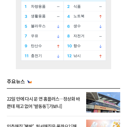
주요뉴스
22일 만에 다시 문 연 홈플러스…정상화 바
쁜데 재고 없어 ‘발동동’[가보니]
입추매직 '불발', 처서매직은 올까요? [해