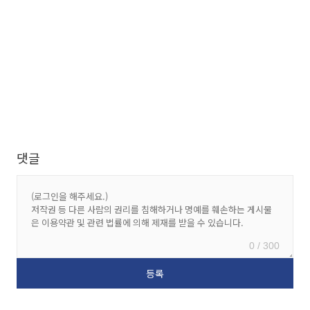
댓글
0 / 300