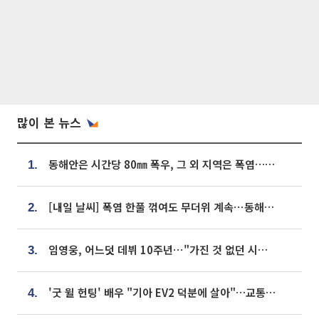
많이 본 뉴스
동해안은 시간당 80㎜ 폭우, 그 외 지역은 폭염…‘극과 극 날씨’
1.
[내일 날씨] 폭염 한풀 꺾여도 무더위 계속⋯동해안 이틀 연속 비
2.
임영웅, 어느덧 데뷔 10주년⋯"가진 것 없던 시절, 내 앞엔 20명의 팬뿐"
3.
'굿 윌 헌팅' 배우 "기아 EV2 덕분에 살아"…교통사고 후 안전성 극찬
4.