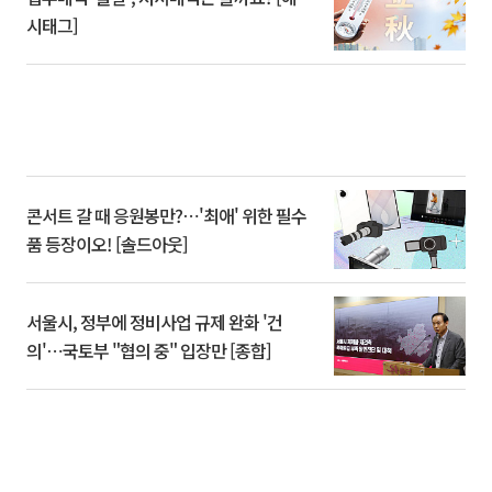
시태그]
콘서트 갈 때 응원봉만?⋯'최애' 위한 필수
품 등장이오! [솔드아웃]
서울시, 정부에 정비사업 규제 완화 '건
의'⋯국토부 "협의 중" 입장만 [종합]