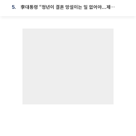
李대통령 “청년이 결혼 망설이는 일 없어야...제도상 불이익 조사”
5.