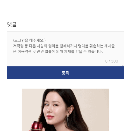
댓글
0 / 300