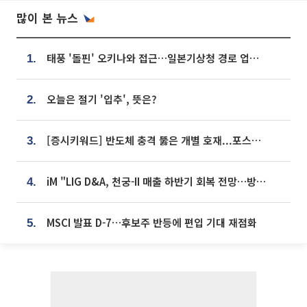
많이 본 뉴스
태풍 '돌핀' 오키나와 접근…일본기상청 경로 업데이트
1.
오늘은 절기 '입추', 뜻은?
2.
[증시키워드] 반도체 충격 뚫은 개별 호재...포스코퓨처엠·에코프로·한화솔루션 '눈길'
3.
iM "LIG D&A, 천궁-II 매출 하반기 회복 전망…방산 톱픽 유지"
4.
MSCI 발표 D-7…후보주 반등에 편입 기대 재점화
5.