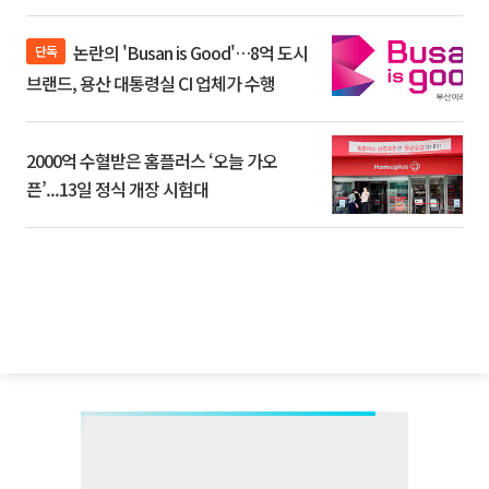
논란의 'Busan is Good'…8억 도시
단독
브랜드, 용산 대통령실 CI 업체가 수행
2000억 수혈받은 홈플러스 ‘오늘 가오
픈’...13일 정식 개장 시험대