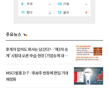
주요뉴스
후계자 없어도 회사는 남긴다?…‘제3자 승
계’ 시험대 오른 中企 현장 [기업승계 대전
환]
MSCI 발표 D-7…후보주 반등에 편입 기대
재점화