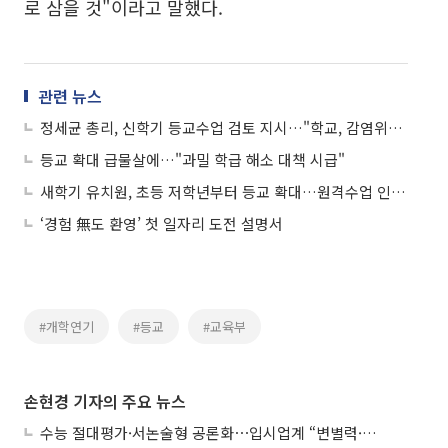
로 삼을 것"이라고 말했다.
관련 뉴스
정세균 총리, 신학기 등교수업 검토 지시…"학교, 감염위험 낮아"
등교 확대 급물살에…"과밀 학급 해소 대책 시급"
새학기 유치원, 초등 저학년부터 등교 확대…원격수업 인증제 도입
‘경험 無도 환영’ 첫 일자리 도전 설명서
#개학연기
#등교
#교육부
손현경 기자의 주요 뉴스
수능 절대평가·서논술형 공론화⋯입시업계 “변별력·사교육 대책 먼저”