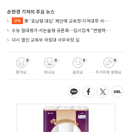
손현경 기자의 주요 뉴스
李 ‘호남형 대입’ 제안에 교육청·지역대학 서·논술형 입시 연계 '착수'
단독
수능 절대평가·서논술형 공론화⋯입시업계 “변별력·사교육 대책 먼저”
다시 열린 교육부 국립대 사무국장 길
0
0
0
0
좋아요
화나요
슬퍼요
추가취재 원해요