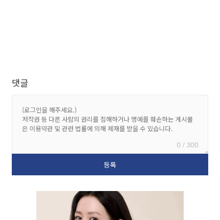
댓글
0 / 300