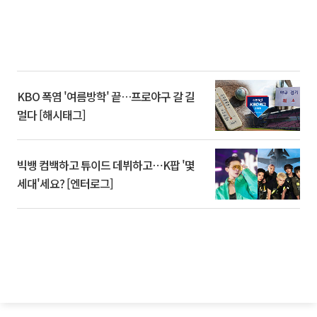
KBO 폭염 '여름방학' 끝…프로야구 갈 길
멀다 [해시태그]
빅뱅 컴백하고 튜이드 데뷔하고⋯K팝 '몇
세대'세요? [엔터로그]