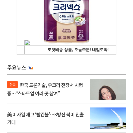
주요뉴스
한국 드론기술, 우크라 전장서 시험
단독
중…“스타트업 여러 곳 참여”
美 미사일 재고 ‘빨간불’…K방산 북미 진출
기대