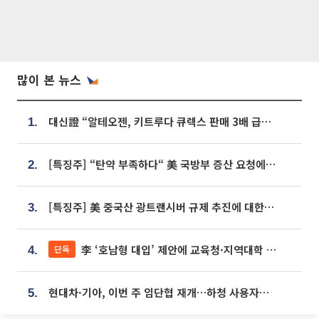
많이 본 뉴스
대신證 “알테오젠, 키트루다 큐렉스 판매 3배 급증…목표가 41만원 상향”
1.
[특징주] “탄약 부족하다“ 美 국방부 증산 요청에⋯국내 방산주 급등세
2.
[특징주] 美 중국산 광트랜시버 규제 추진에 대한광통신 등 광통신株 강세
3.
李 ‘호남형 대입’ 제안에 교육청·지역대학 서·논술형 입시 연계 '착수'
단독
4.
현대차·기아, 이번 주 임단협 재개…하청 사용자성 재심도 ‘변수’
5.