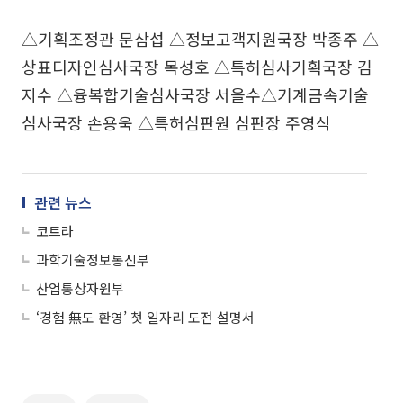
△기획조정관 문삼섭 △정보고객지원국장 박종주 △
상표디자인심사국장 목성호 △특허심사기획국장 김
지수 △융복합기술심사국장 서을수△기계금속기술
심사국장 손용욱 △특허심판원 심판장 주영식
관련 뉴스
코트라
과학기술정보통신부
산업통상자원부
‘경험 無도 환영’ 첫 일자리 도전 설명서