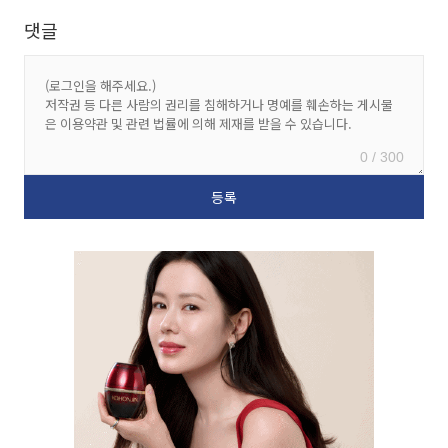
댓글
0 / 300