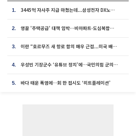
3445억 자사주 지급 마쳤는데...삼성전자 DX노조, 뒤늦은 '떼쓰기 집회'
1.
영끌 '주택공급' 대책 임박⋯비아파트·도심복합까지 총동원
2.
이란 “호르무즈 새 항로 합의 매우 근접...미국 배상 먼저”
3.
우성빈 기장군수 ‘유튜브 정치’에…국민의힘 군의원들 집단 반발
4.
바다 태운 폭염에…회 한 접시도 ‘히트플레이션’
5.