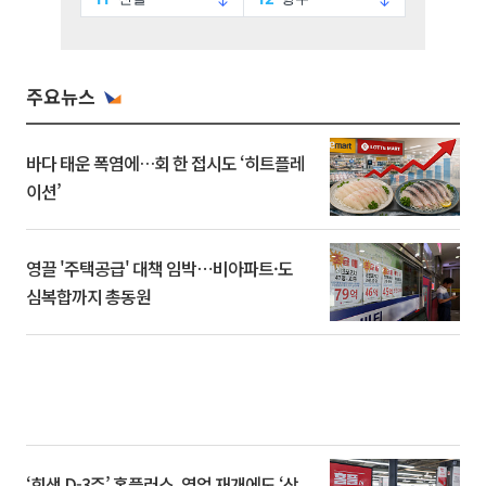
주요뉴스
바다 태운 폭염에…회 한 접시도 ‘히트플레
이션’
영끌 '주택공급' 대책 임박⋯비아파트·도
심복합까지 총동원
‘회생 D-3주’ 홈플러스, 영업 재개에도 ‘상