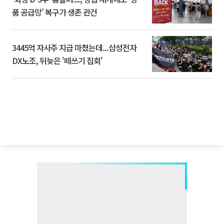
품 공급망’ 복구가 생존 관건
3445억 자사주 지급 마쳤는데...삼성전자
DX노조, 뒤늦은 '떼쓰기 집회'