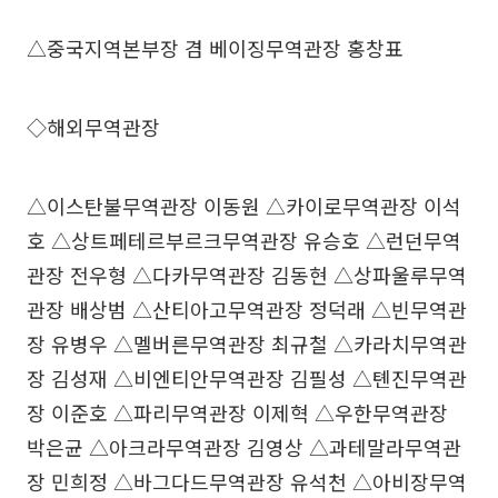
△중국지역본부장 겸 베이징무역관장 홍창표
◇해외무역관장
△이스탄불무역관장 이동원 △카이로무역관장 이석
호 △상트페테르부르크무역관장 유승호 △런던무역
관장 전우형 △다카무역관장 김동현 △상파울루무역
관장 배상범 △산티아고무역관장 정덕래 △빈무역관
장 유병우 △멜버른무역관장 최규철 △카라치무역관
장 김성재 △비엔티안무역관장 김필성 △톈진무역관
장 이준호 △파리무역관장 이제혁 △우한무역관장
박은균 △아크라무역관장 김영상 △과테말라무역관
장 민희정 △바그다드무역관장 유석천 △아비장무역