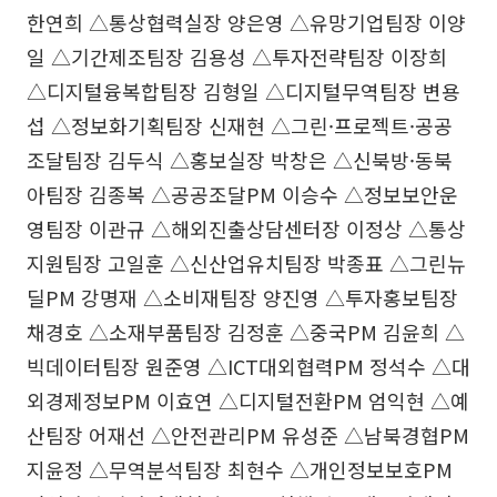
한연희 △통상협력실장 양은영 △유망기업팀장 이양
일 △기간제조팀장 김용성 △투자전략팀장 이장희
△디지털융복합팀장 김형일 △디지털무역팀장 변용
섭 △정보화기획팀장 신재현 △그린·프로젝트·공공
조달팀장 김두식 △홍보실장 박창은 △신북방·동북
아팀장 김종복 △공공조달PM 이승수 △정보보안운
영팀장 이관규 △해외진출상담센터장 이정상 △통상
지원팀장 고일훈 △신산업유치팀장 박종표 △그린뉴
딜PM 강명재 △소비재팀장 양진영 △투자홍보팀장
채경호 △소재부품팀장 김정훈 △중국PM 김윤희 △
빅데이터팀장 원준영 △ICT대외협력PM 정석수 △대
외경제정보PM 이효연 △디지털전환PM 엄익현 △예
산팀장 어재선 △안전관리PM 유성준 △남북경협PM
지윤정 △무역분석팀장 최현수 △개인정보보호PM