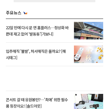
주요뉴스
22일 만에 다시 문 연 홈플러스…정상화 바
쁜데 재고 없어 ‘발동동’[가보니]
입추매직 '불발', 처서매직은 올까요? [해
시태그]
콘서트 갈 때 응원봉만?⋯'최애' 위한 필수
품 등장이오! [솔드아웃]