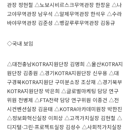
관장 정현철 △노보시비르스크무역관장 한창윤 △나
고야무역관장 남우석 △알제무역관장 한석우 △수라
바야무역관장 김준성 △벵갈루루무역관장 김동규
◇국내 보임
△대전충남KOTRA지원단장 김명희 △울산KOTRA지
원단장 김종원 △경기KOTRA지원단장 신우용 △대
구경북KOTRA지원단 구미분소장 조상재 △경기북부
KOTRA지원단장 박은희 △글로벌마케팅 담당 연구
위원 전병제 △FTA전략 담당 연구위원 이종건 △전
시컨벤션실장 김윤태 △KOTRA아카데미원장 박한진
△정보화혁신실장 이희상 △고객가치실장 김현철 △
디지털·그린·프로젝트실장 김성수 △사회적가치실장