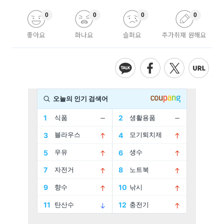
0
0
0
0
좋아요
화나요
슬퍼요
추가취재 원해요