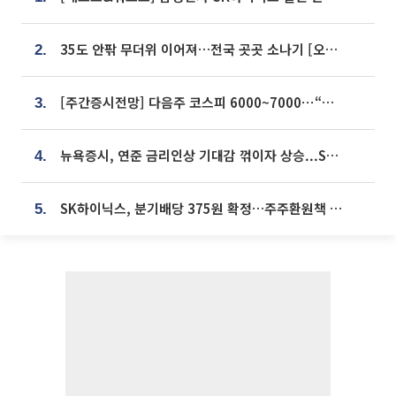
35도 안팎 무더위 이어져…전국 곳곳 소나기 [오늘 날씨]
2.
[주간증시전망] 다음주 코스피 6000~7000⋯“外人 수급은 정책이 변수”
3.
뉴욕증시, 연준 금리인상 기대감 꺾이자 상승...S&P500 사상 최고치 [종합]
4.
SK하이닉스, 분기배당 375원 확정…주주환원책 9월로 앞당겨 발표
5.