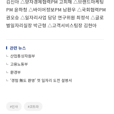
김신아 △양자경제협력PM 고희채 △브랜드마케팅
PM 윤하청 △바이어정보PM 남환우 △국회협력PM
권오승 △일자리사업 담당 연구위원 최정석 △글로
벌일자리실장 박근형 △고객서비스팀장 김현아
관련 뉴스
산업통상자원부
고용노동부
환경부
‘경험 無도 환영’ 첫 일자리 도전 설명서
#인사
#코트라