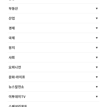
부동산
산업
경제
국제
정치
사회
오피니언
문화·라이프
뉴스발전소
이투데이TV
스페셜리포트