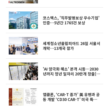
코스맥스, '직무발명보상 우수기업'
인증…5년간 1765건 보상
세계청소년올림피아드 26일 서울서
개막⋯13개국 참가
'AI 양극화 해소' 본격 시동…2030
년까지 청년 일자리 20만개 창출[하
반기 경제전략]
앱클론, ‘CAR-T 종가’ 美 유펜과 공
동 개발 ‘CD30 CAR-T’ 미국 특허
취득