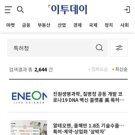
마켓
금융
부동산
산업
경제
국제
정치
사회
검색결과 총
2,644
건
정확도순
최신순
진원생명과학, 질병청 공동 개발 코
로나19 DNA 백신 플랫폼 美 특허
확보
알테오젠, 올해만 1.8조 기술수출…
특허·계약·상업화 ‘삼박자’