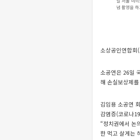
일 서울 여의
념 촬영을 하
소상공인연합회(
소공연은 26일 
해 손실보상제를
김임용 소공연 
감염증(코로나19
“정치권에서 논
한 먹고 살게는 