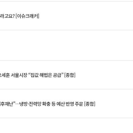
 깨라고요? [이슈크래커]
세훈 서울시장 “집값 해법은 공급” [종합]
기후재난"…냉방·전력망 확충 등 예산 반영 주문 [종합]