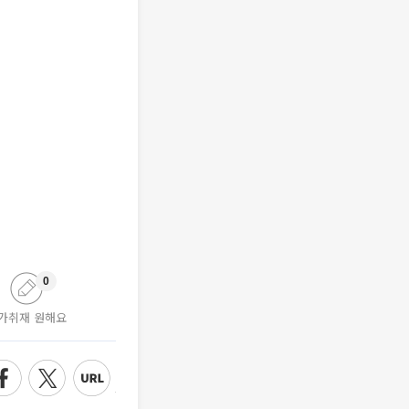
0
가취재 원해요