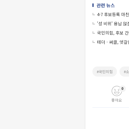
관련 뉴스
4·7 후보등록 
'성 비위' 용납
국민의힘, 후보 
테더ㆍ써클, 엇갈
#국민의힘
#
0
좋아요