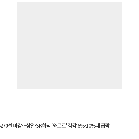
6270선 마감…삼전·SK하닉 '와르르' 각각 6%·10%대 급락