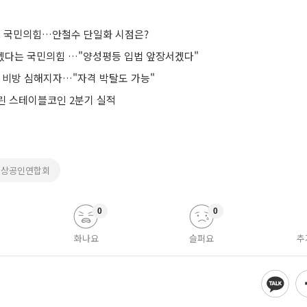
마친 국민의힘…안철수 단일화 시점은?
 않겠다는 국민의힘 …"양성평등 입법 앞장서겠다"
간 비방 심해지자…"자격 박탈도 가능"
린 스테이블코인 2분기 실적
소상공인연합회
0
0
화나요
슬퍼요
추