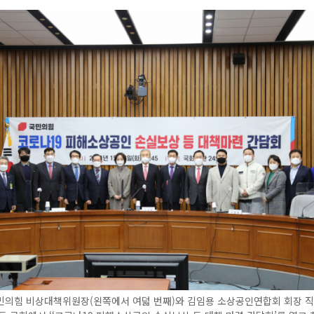
민의힘 비상대책위원장(왼쪽에서 여덟 번째)와 김임용 소상공인연합회 회장 직