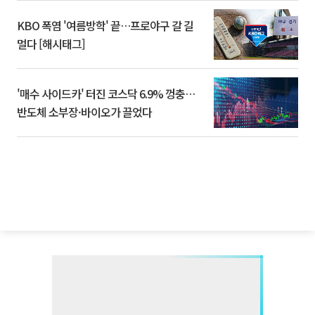
KBO 폭염 '여름방학' 끝…프로야구 갈 길
멀다 [해시태그]
'매수 사이드카' 터진 코스닥 6.9% 껑충…
반도체 소부장·바이오가 끌었다