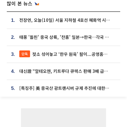
많이 본 뉴스
전장연, 오늘(10일) 서울 지하철 4호선 혜화역 시위…1호선 용산역 무정차
1.
태풍 '돌핀' 중국 상륙, '찬홈' 일본→한국…각국 기상청 예상 경로는?
2.
젖소 섞어놓고 ‘한우 원육’ 팔이...공영홈쇼핑 표기·검증 구멍
단독
3.
대신證 “알테오젠, 키트루다 큐렉스 판매 3배 급증…목표가 41만원 상향”
4.
[특징주] 美 중국산 광트랜시버 규제 추진에 대한광통신 등 광통신株 강세
5.