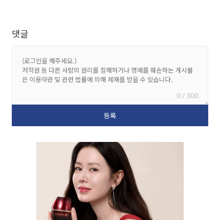
댓글
0 / 300