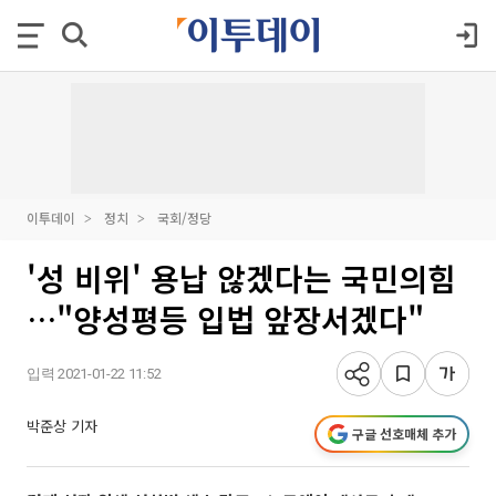
이투데이
정치
국회/정당
'성 비위' 용납 않겠다는 국민의힘
…"양성평등 입법 앞장서겠다"
입력 2021-01-22 11:52
박준상 기자
구글 선호매체 추가