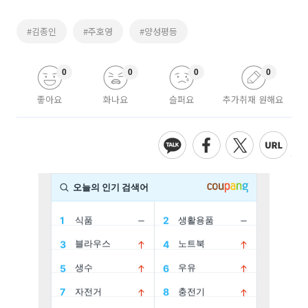
#김종인
#주호영
#양성평등
0
0
0
0
좋아요
화나요
슬퍼요
추가취재 원해요