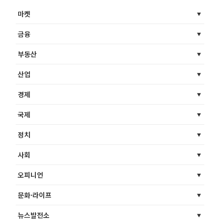
마켓
금융
부동산
산업
경제
국제
정치
사회
오피니언
문화·라이프
뉴스발전소