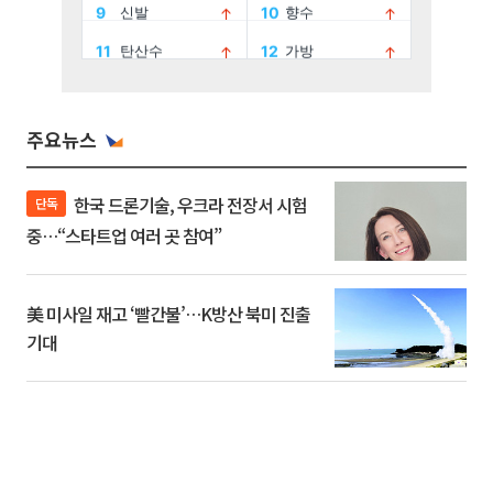
주요뉴스
한국 드론기술, 우크라 전장서 시험
단독
중…“스타트업 여러 곳 참여”
美 미사일 재고 ‘빨간불’…K방산 북미 진출
기대