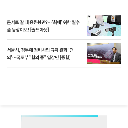
콘서트 갈 때 응원봉만?⋯'최애' 위한 필수
품 등장이오! [솔드아웃]
서울시, 정부에 정비사업 규제 완화 '건
의'⋯국토부 "협의 중" 입장만 [종합]