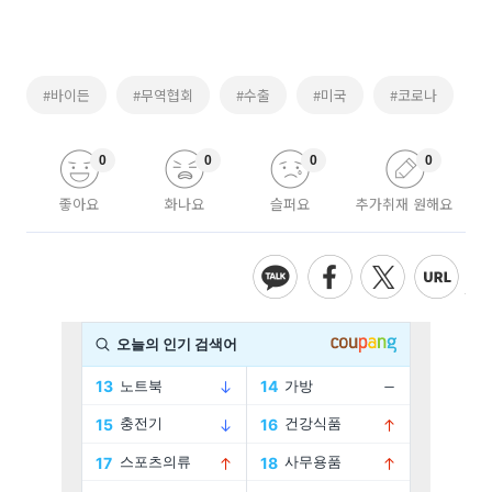
#바이든
#무역협회
#수출
#미국
#코로나
0
0
0
0
좋아요
화나요
슬퍼요
추가취재 원해요