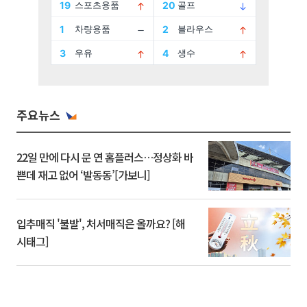
주요뉴스
22일 만에 다시 문 연 홈플러스…정상화 바
쁜데 재고 없어 ‘발동동’[가보니]
입추매직 '불발', 처서매직은 올까요? [해
시태그]