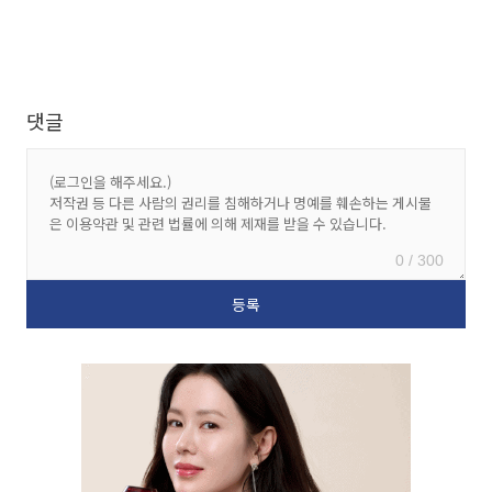
댓글
0 / 300