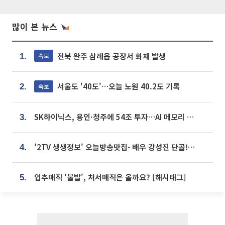
많이 본 뉴스
전북 완주 삼례읍 공장서 화재 발생
속보
1.
서울도 '40도'…오늘 노원 40.2도 기록
속보
2.
SK하이닉스, 용인·청주에 54조 투자…AI 메모리 생산기지 키운다
3.
'2TV 생생정보' 오늘방송맛집- 배우 강성진 단골! 쌀국수ㆍ푸팟퐁 커리 맛집 '블○○○'
4.
입추매직 '불발', 처서매직은 올까요? [해시태그]
5.