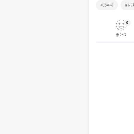
#공수처
#김
0
좋아요