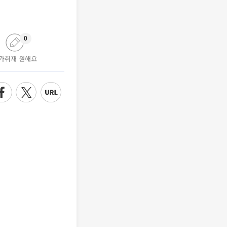
0
가취재 원해요