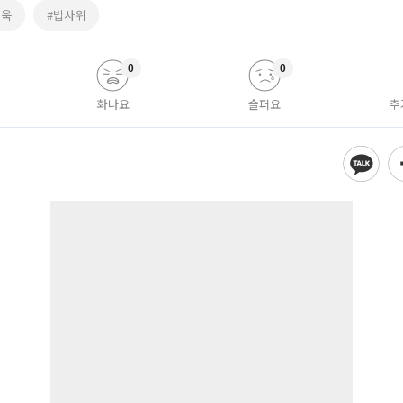
진욱
#법사위
0
0
화나요
슬퍼요
추