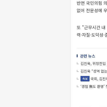
반면 국민의힘 의
없어 전문성에 우
또 "근무시간 내
력·자질·도덕성·
관련 뉴스
김진욱, 위장전입
김진욱 “성역 없는
국회, 김
속보
‘경험 無도 환영’