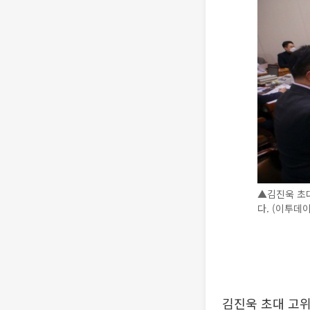
▲김진욱 초
다. (이투데이
김진욱 초대 고