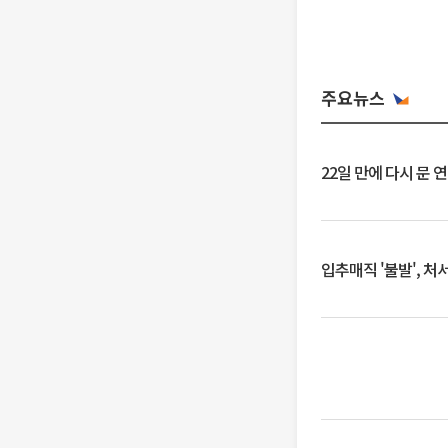
주요뉴스
22일 만에 다시 문 
입추매직 '불발', 처