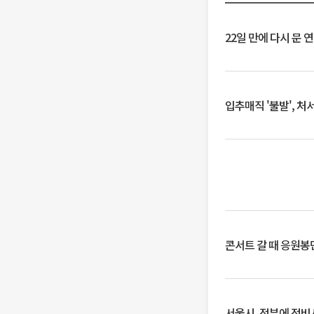
22일 만에 다시 문 
입추매직 '불발', 처
콘서트 갈 때 응원봉만
서울시, 정부에 정비사