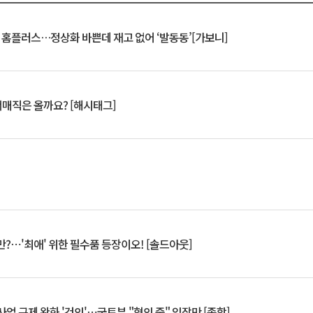
연 홈플러스…정상화 바쁜데 재고 없어 ‘발동동’[가보니]
서매직은 올까요? [해시태그]
?⋯'최애' 위한 필수품 등장이오! [솔드아웃]
업 규제 완화 '건의'⋯국토부 "협의 중" 입장만 [종합]