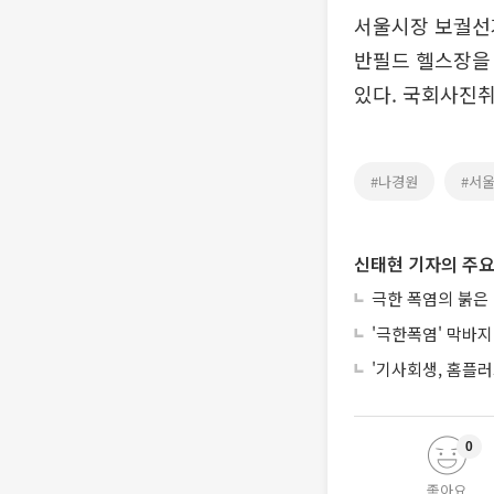
서울시장 보궐선거
반필드 헬스장을
있다. 국회사진
#나경원
#서
신태현 기자의 주요
극한 폭염의 붉은
'극한폭염' 막바지
'기사회생, 홈플러
0
좋아요