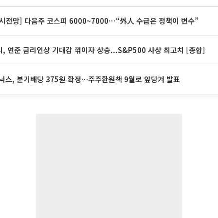
시전망] 다음주 코스피 6000~7000⋯“外人 수급은 정책이 변수”
, 연준 금리인상 기대감 꺾이자 상승...S&P500 사상 최고치 [종합]
닉스, 분기배당 375원 확정…주주환원책 9월로 앞당겨 발표