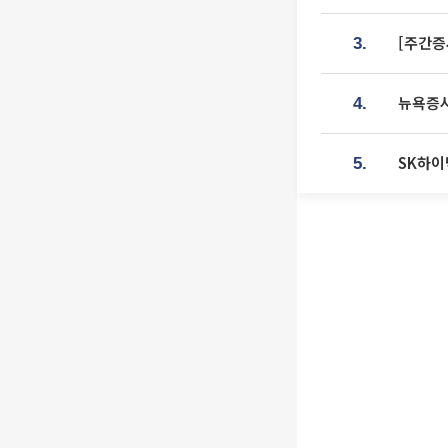
[주간증
3.
뉴욕증시
4.
SK하이
5.