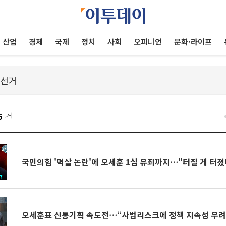
산업
경제
국제
정치
사회
오피니언
문화·라이프
5
건
국민의힘 '멱살 논란'에 오세훈 1심 유죄까지⋯"터질 게 터졌
오세훈표 신통기획 속도전⋯“사법리스크에 정책 지속성 우려