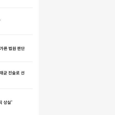
"
 가른 법원 판단
명태균 진술로 선
직 상실’