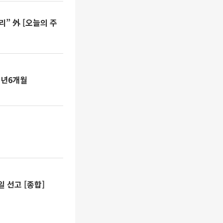
” 外 [오늘의 주
1년6개월
일 선고 [종합]