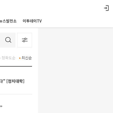
뉴스발전소
이투데이TV
정확도순
최신순
다" [정치대학]
”