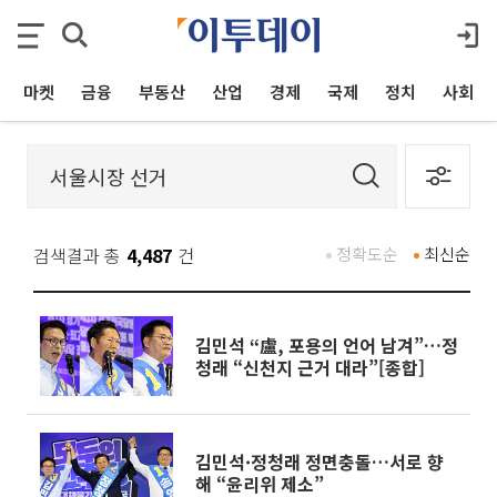
마켓
금융
부동산
산업
경제
국제
정치
사회
검색결과 총
4,487
건
정확도순
최신순
김민석 “盧, 포용의 언어 남겨”…정
청래 “신천지 근거 대라”[종합]
김민석·정청래 정면충돌…서로 향
해 “윤리위 제소”