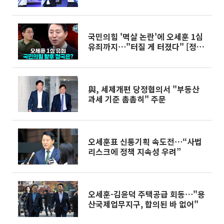
국민의힘 '멱살 논란'에 오세훈 1심
유죄까지⋯"터질 게 터졌다" [정치
대학]
與, 세제개편 당정협의서 "부동산
과세 기준 촘촘히" 주문
오세훈표 신통기획 속도전⋯“사법
리스크에 정책 지속성 우려”
오세훈-김윤덕 주택공급 회동⋯"용
산국제업무지구, 합의된 바 없어"