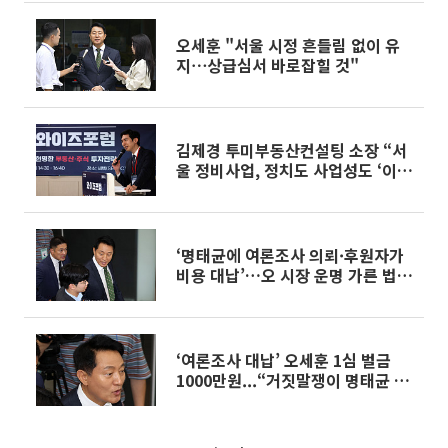
오세훈 "서울 시정 흔들림 없이 유
지⋯상급심서 바로잡힐 것"
김제경 투미부동산컨설팅 소장 “서
울 정비사업, 정치도 사업성도 ‘이중
고’”[와이즈포럼]
‘명태균에 여론조사 의뢰·후원자가
비용 대납’…오 시장 운명 가른 법원
판단
‘여론조사 대납’ 오세훈 1심 벌금
1000만원...“거짓말쟁이 명태균 진
술로 선고” [종합]