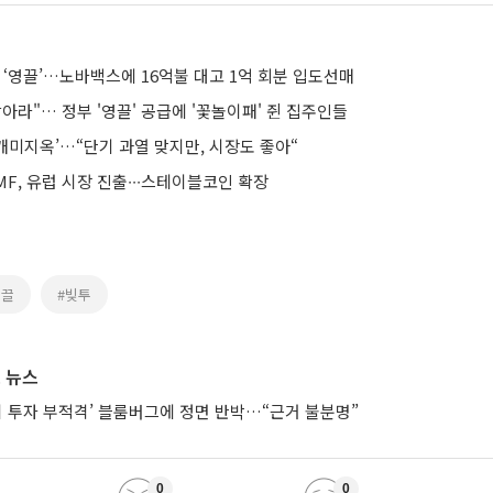
 ‘영끌’…노바백스에 16억불 대고 1억 회분 입도선매
잡아라"… 정부 '영끌' 공급에 '꽃놀이패' 쥔 집주인들
‘개미지옥’…“단기 과열 맞지만, 시장도 좋아“
F, 유럽 시장 진출∙∙∙스테이블코인 확장
영끌
#빚투
 뉴스
시 투자 부적격’ 블룸버그에 정면 반박…“근거 불분명”
0
0