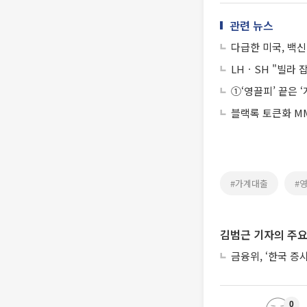
관련 뉴스
다급한 미국, 백신
LHㆍSH "빌라 
①‘영끌피’ 끝은 
블랙록 토큰화 MM
#가계대출
#
김범근 기자의 주요
금융위, ‘한국 증
0