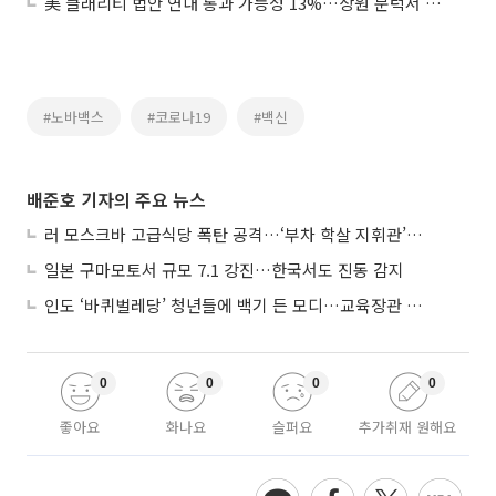
美 클래리티 법안 연내 통과 가능성 13%…상원 문턱서 제동
#노바백스
#코로나19
#백신
배준호 기자의 주요 뉴스
러 모스크바 고급식당 폭탄 공격…‘부차 학살 지휘관’ 노렸나
일본 구마모토서 규모 7.1 강진…한국서도 진동 감지
인도 ‘바퀴벌레당’ 청년들에 백기 든 모디…교육장관 사퇴
0
0
0
0
좋아요
화나요
슬퍼요
추가취재 원해요