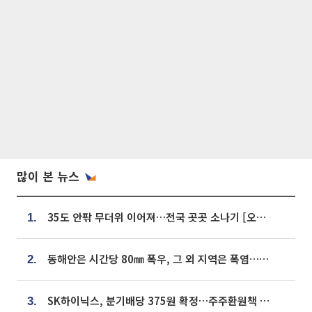
많이 본 뉴스
35도 안팎 무더위 이어져…전국 곳곳 소나기 [오늘 날씨]
1.
동해안은 시간당 80㎜ 폭우, 그 외 지역은 폭염…‘극과 극 날씨’
2.
SK하이닉스, 분기배당 375원 확정…주주환원책 9월로 앞당겨 발표
3.