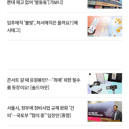
쁜데 재고 없어 ‘발동동’[가보니]
입추매직 '불발', 처서매직은 올까요? [해
시태그]
콘서트 갈 때 응원봉만?⋯'최애' 위한 필수
품 등장이오! [솔드아웃]
서울시, 정부에 정비사업 규제 완화 '건
의'⋯국토부 "협의 중" 입장만 [종합]