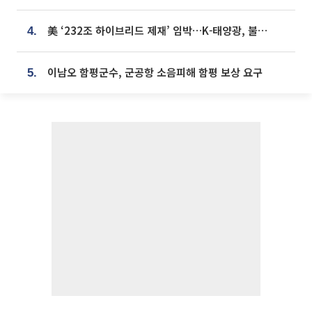
美 ‘232조 하이브리드 제재’ 임박…K-태양광, 불확실성 털고 날개 다나
4.
이남오 함평군수, 군공항 소음피해 함평 보상 요구
5.