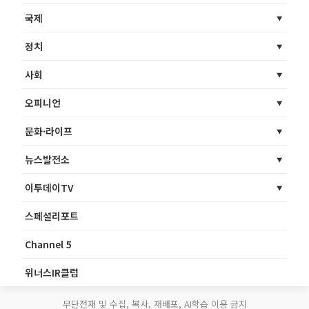
국제
정치
사회
오피니언
문화·라이프
뉴스발전소
이투데이TV
스페셜리포트
Channel 5
위너스IR클럽
무단전재 및 수집, 복사, 재배포, AI학습 이용 금지