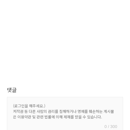
댓글
0 / 300