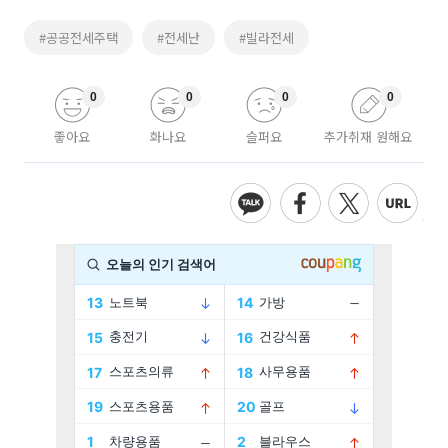
#공공전세주택
#전세난
#빌라전세
0
0
0
0
좋아요
화나요
슬퍼요
추가취재 원해요