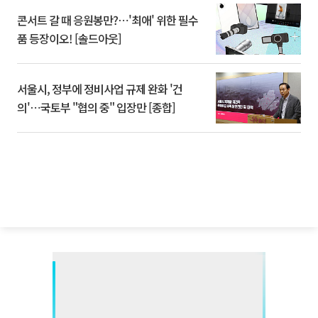
콘서트 갈 때 응원봉만?⋯'최애' 위한 필수
품 등장이오! [솔드아웃]
서울시, 정부에 정비사업 규제 완화 '건
의'⋯국토부 "협의 중" 입장만 [종합]