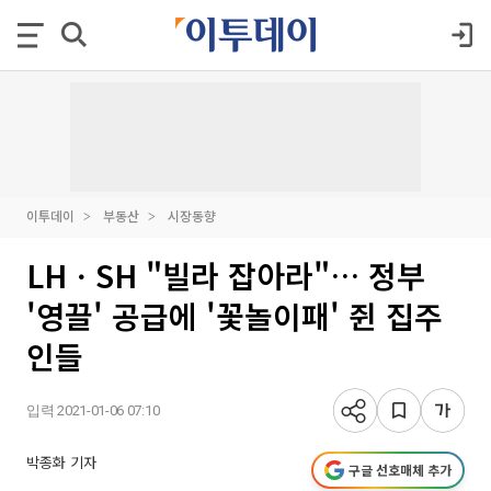
이투데이
부동산
시장동향
LHㆍSH "빌라 잡아라"… 정부
'영끌' 공급에 '꽃놀이패' 쥔 집주
인들
입력 2021-01-06 07:10
박종화 기자
구글 선호매체 추가