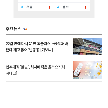
주요뉴스
22일 만에 다시 문 연 홈플러스…정상화 바
쁜데 재고 없어 ‘발동동’[가보니]
입추매직 '불발', 처서매직은 올까요? [해
시태그]