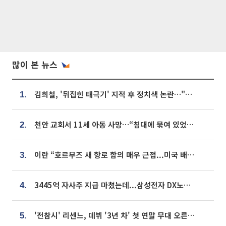
많이 본 뉴스
김희철, '뒤집힌 태극기' 지적 후 정치색 논란…"좌우 떠나 우리나라 국기"
1.
천안 교회서 11세 아동 사망…“침대에 묶여 있었다” 진술 확보
2.
이란 “호르무즈 새 항로 합의 매우 근접...미국 배상 먼저”
3.
3445억 자사주 지급 마쳤는데...삼성전자 DX노조, 뒤늦은 '떼쓰기 집회'
4.
'전참시' 리센느, 데뷔 '3년 차' 첫 연말 무대 오른다⋯"그동안 섭외 안 와"
5.