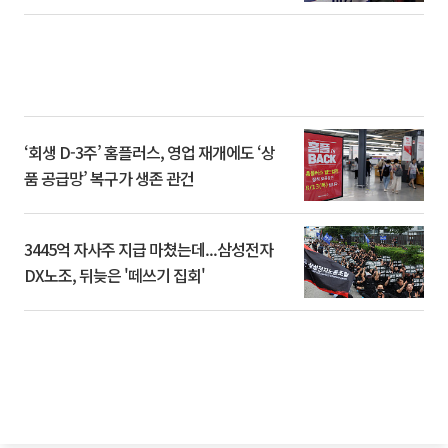
‘회생 D-3주’ 홈플러스, 영업 재개에도 ‘상
품 공급망’ 복구가 생존 관건
3445억 자사주 지급 마쳤는데...삼성전자
DX노조, 뒤늦은 '떼쓰기 집회'