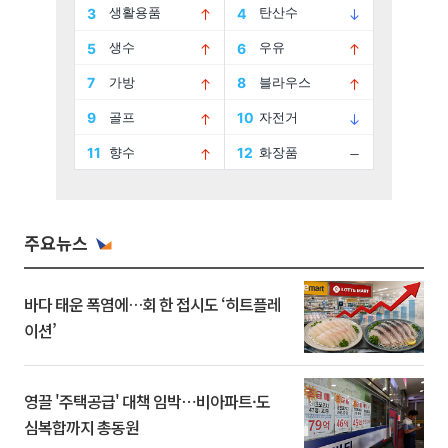
주요뉴스
바다 태운 폭염에…회 한 접시도 ‘히트플레
이션’
영끌 '주택공급' 대책 임박⋯비아파트·도
심복합까지 총동원