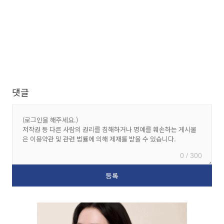
댓글
0 / 300