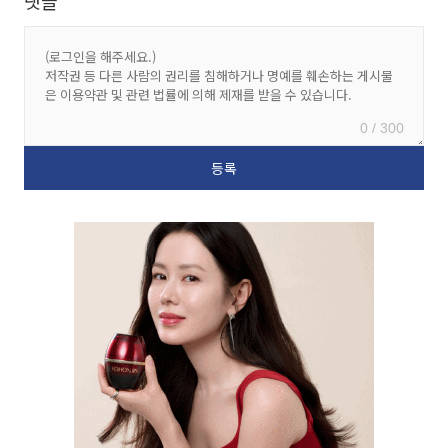
댓글
0 / 300