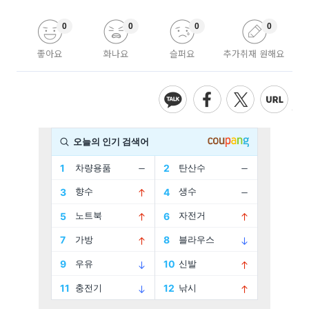
0
0
0
0
좋아요
화나요
슬퍼요
추가취재 원해요