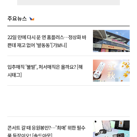
주요뉴스
22일 만에 다시 문 연 홈플러스…정상화 바
쁜데 재고 없어 ‘발동동’[가보니]
입추매직 '불발', 처서매직은 올까요? [해
시태그]
콘서트 갈 때 응원봉만?⋯'최애' 위한 필수
품 등장이오! [솔드아웃]